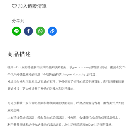
加入追蹤清單
分享到
商品描述
極具InOut風格特色的吊掛式衛生紙收納套組，以grn outdoor品牌自行開發、復刻考究70
年代戶外機能風格的招牌「64混紡面料(Rokuyon Kurosu)」所打造，
棉纱混合横向尼龍所混纺而成的面料，不僅保留了棉料的舒適手感質地，面料經鐵氟龍塗
層處裡後，更大幅提升了整體的防潑水和防汙機能。
可分別
裝載一般市售衛生紙和餐巾紙捲的
收納套組
，
呼應品牌混合古著、復古美式戶外的
風格主軸，
大面積撞色拼接設計，搭配自由的加掛設計，可分開、合併
掛扣於品牌的露營桌椅上，
利用兼具趣味和絕佳收納機能的設計細節，為生活輕鬆增添
InOut生活氛圍
質感
。