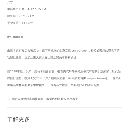
尺寸
滾筒餐巾紙套：Φ 12 * 25 CM
面紙套：22 * 25 CM
手把長度：13-17cm
grn outdoor —
由日本東京知名古著店 grn 旗下所成立的山系支線 grn outdoor，相較於對原始環境下的
功能性設計，更加注重人與人在山野之間的享樂和愉悅。
自2018年推出以來，憑藉著混合古著、復古美式戶外風格及各式有趣的設計細節，以及品
牌自行開發、復刻考究70年代戶外機能風格的「64混紡面料(Rokuyon Kurosu)」，在戶外
風格品牌林立的東京中脫穎而出，成為各式雜誌、戶外喜好者的注目焦點。
△ 網店與實體門市同步銷售，數量以門市實際庫存為主
了解更多