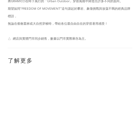
將GRAMICCI在時下風行的「Urban Outdoor」穿搭風格中締造出許多不同的面向。
期望如同“FREEDOM OF MOVEMENT”這句源起於攀岩、象徵挑戰與放蕩不羈的經典品牌
標語，
無論在都會叢林或大自然穿梭時，帶給各位最自由自在的穿搭著用感受！
△ 網店與實體門市同步銷售，數量以門市實際庫存為主。
了解更多