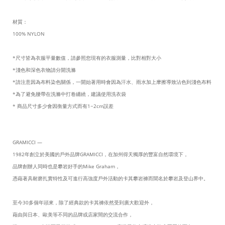
材質：
100% NYLON
*尺寸皆為衣服平量數值，請參照您現有的衣服測量，比對相對大小
*淺色和深色衣物請分開洗滌
*請注意因為布料染色關係，一開始著用時會因為汗水、雨水加上摩擦導致沾色到淺色布料
*為了避免腰帶在洗滌中打卷纏繞，建議使用洗衣袋
* 商品尺寸多少會因衡量方式而有1~2cm誤差
GRAMICCI —
1982年創立於美國的戶外品牌GRAMICCI，在加州得天獨厚的豐富自然環境下，
品牌創辦人同時也是攀岩好手的Mike Graham，
憑藉著具耐磨扎實特性及可進行高強度戶外活動的卡其攀岩褲而聞名於攀岩及登山界中。
至今30多個年頭來，除了經典款的卡其褲依然受到廣大歡迎外，
藉由與日本、歐美等不同的品牌或店家間的交流合作，