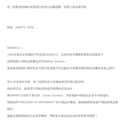
是一款配有指南針和溫度計的登山扣鑰匙圈，扣環上有品牌字樣
材質：KIRSITE 100%
GRAMICCI —
1982年創立於美國的戶外品牌GRAMICCI，在加州得天獨厚的豐富自然環境下，
品牌創辦人同時也是攀岩好手的Mike Graham，
憑藉著具耐磨扎實特性及可進行高強度戶外活動的卡其攀岩褲而聞名於攀岩及登山界中。
至今30多個年頭來，除了經典款的卡其褲依然受到廣大歡迎外，
藉由與日本、歐美等不同的品牌或店家間的交流合作，
將GRAMICCI在時下風行的「Urban Outdoor」穿搭風格中締造出許多不同的面向。
期望如同“FREEDOM OF MOVEMENT”這句源起於攀岩、象徵挑戰與放蕩不羈的經典品牌
標語，
無論在都會叢林或大自然穿梭時，帶給各位最自由自在的穿搭著用感受！