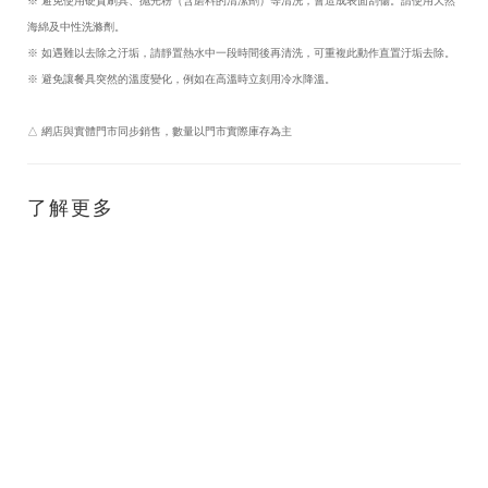
※ 避免使用硬質刷具、抛光粉（含磨料的清潔劑）等清洗，會造成表面刮傷。請使用天然
海綿及中性洗滌劑。
※ 如遇難以去除之汙垢，請靜置熱水中一段時間後再清洗，可重複此動作直置汙垢去除。
※ 避免讓餐具突然的溫度變化，例如在高溫時立刻用冷水降溫。
△ 網店與實體門市同步銷售，數量以門市實際庫存為主
了解更多