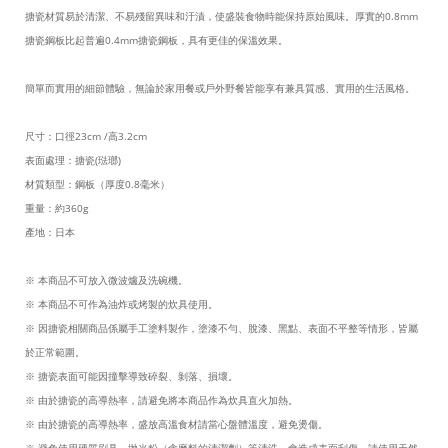
搪瓷材質易於清潔、不易殘留異味和汙漬，使盛裝食物時能保持原始風味。厚實的0.8mm
搪瓷鋼板比起普遍0.4mm搪瓷鋼板，具有更佳的保溫效果。
簡單而實用的細節體驗，無論於家用餐或戶外野餐皆能享有兼具質感、實用的生活風格。
尺寸：口徑23cm /高3.2cm
表面處理：搪瓷(琺瑯)
材質類型：鋼板（厚度0.8毫米）
重量：約360g
產地：日本
※ 本商品不可放入微波爐及洗碗機。
※ 本商品不可作為油炸或烤製的炊具使用。
※ 因搪瓷相關商品係屬手工塗料製作，塗漆不勻、脫漆、黑點、表面不平整等情形，皆屬
於正常範圍。
※ 搪瓷表面可能因撞擊導致碎裂、剝落、損壞。
※ 由於搪瓷的高導熱率，請避免將本商品作為炊具直火加熱。
※ 由於搪瓷的高導熱率，盛放高溫食材請當心盤體溫度，避免燙傷。