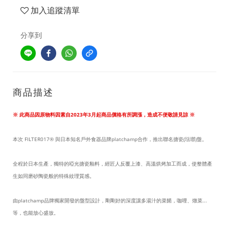
加入追蹤清單
分享到
商品描述
※ 此商品因原物料因素自2023年3月起商品價格有所調漲，造成不便敬請見諒 ※
本次
FILTER017®
與日本知名戶外食器品牌platchamp合作，推出聯名搪瓷(琺瑯)盤。
全程於日本生產，獨特的啞光搪瓷釉料，經匠人反覆上漆、高溫烘烤加工而成，使整體產
生如同磨砂陶瓷般的特殊紋理質感。
由platchamp品牌獨家開發的盤型設計，剛剛好的深度讓多湯汁的菜餚，咖哩、燉菜...
等，也能放心盛放。