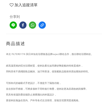
加入追蹤清單
分享到
商品描述
本次
FILTER017®
與日本知名琺瑯食器品牌ovject聯名合作，推出聯名琺瑯杯款。
經高溫窯燒的啞光琺瑯材質，使杯款產生如同磨砂陶瓷般的特殊質感外，
同時具有不易殘留飲品氣味、油汙和茶漬，使裝載飲品能保持原始風味的特性。
可拆卸式的磁吸式手把設計，不僅提升了隔熱功能，
並在拆卸手柄後，可將多個杯子同時進行堆疊，使杯款更為容易收納與攜帶。
而具有保溫防塵並能防止液體濺出的杯蓋設計，
更使杯款無論在室內、戶外等各式生活情境，皆能呈現實用質感風格。