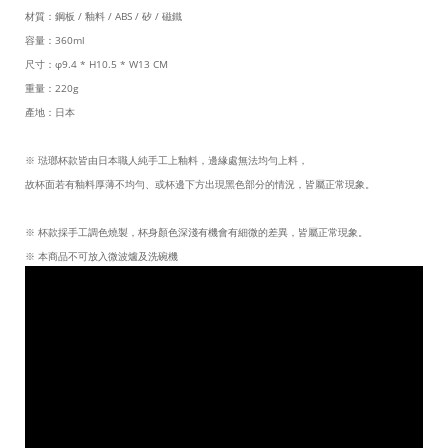
材質：鋼板 / 釉料 / ABS / 矽 / 磁鐵
容量：360ml
尺寸：φ9.4 * H10.5 * W13
CM
重量：220g
產地：日本
※ 琺瑯杯款皆由日本職人純手工上釉料，邊緣處無法均勻上料，
故杯面若有釉料厚薄不均勻、或杯邊下方出現黑色部分的情況，皆屬正常現象。
※ 杯款採手工調色燒製，杯身顏色深淺有機會有細微的差異，皆屬正常現象。
※ 本商品不可放入微波爐及洗碗機