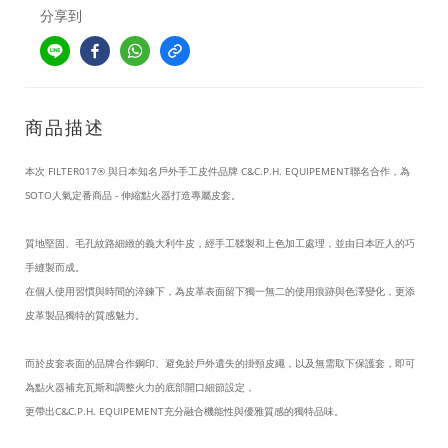
分享到
商品描述
本次 FILTER017® 與日本知名戶外手工皮件品牌 C&C.P.H. EQUIPEMENT聯名合作，為
SOTO人氣定番商品 - 伸縮點火器打造專屬皮套。
質地堅固、毛孔紋路細緻的義大利牛皮，經手工鞣製和上色加工處理，並由日本匠人的巧
手縫製而成。
在個人使用習慣與時間的淬鍊下，為皮革表面留下獨一無二的使用痕跡與色澤變化，更添
皮革製品獨特的質感魅力。
而於皮套表面的品牌合作鋼印、避免於戶外遺失的掛頸皮繩，以及無需取下保護套，即可
為點火器補充瓦斯和調整火力的底部開口細節設定，
更帶出C&C.P.H. EQUIPEMENT充分融合機能性與優雅質感的獨特品味。