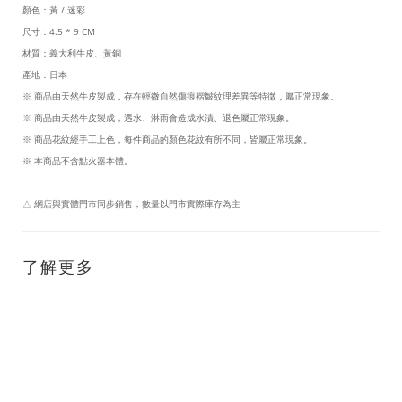
顏色：黃 / 迷彩
尺寸：4.5 * 9 CM
材質：義大利牛皮、黃銅
產地：日本
※ 商品由天然牛皮製成，存在輕微自然傷痕褶皺紋理差異等特徵，屬正常現象。
※ 商品由天然牛皮製成，遇水、淋雨會造成水漬、退色屬正常現象。
※ 商品花紋經手工上色，每件商品的顏色花紋有所不同，皆屬正常現象。
※ 本商品不含點火器本體。
△ 網店與實體門市同步銷售，數量以門市實際庫存為主
了解更多