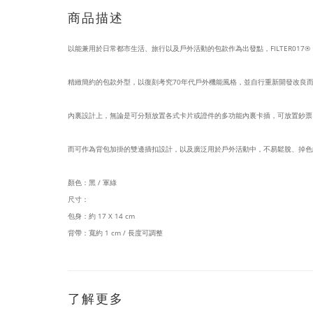
商品描述
以能兼用於日常都市生活、旅行以及戶外活動的包款作為出發點，FILTER017®
精緻簡約的包款外型，以復刻考究70年代戶外機能風格，並自行重新開發改良而
內裏設計上，無論是可分類放置各式卡片或證件的多功能內裏卡插，可放置鈔票
而可作為背包加掛的雙邊插扣設計，以及廣泛用於戶外活動中，不易鬆脫、掉色的
顏色：黑 / 軍綠
尺寸：
包身：約 17 X 14 cm
背帶：寬約 1 cm / 長度可調整
了解更多