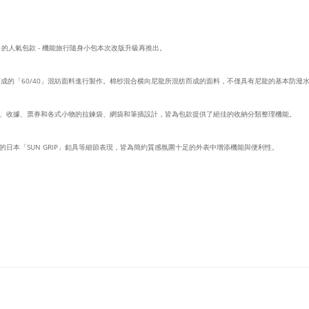
 的人氣包款 - 機能旅行隨身小包本次改版升級再推出。
成的「60/40」混紡面料進行製作。棉纱混合横向尼龍所混纺而成的面料，不僅具有尼龍的基本防潑
、收據、票券和各式小物的拉鍊袋、網袋和筆插設計，皆為包款提供了絕佳的收納分類整理機能。
日本「SUN GRIP」釦具等細節表現，皆為簡約質感氛圍十足的外表中增添機能與便利性。