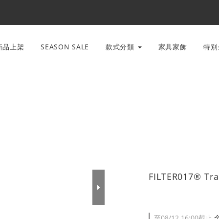
新品上架
SEASON SALE
款式分類
家具家飾
特
FILTER017® T
至
08/12 16:00
截止