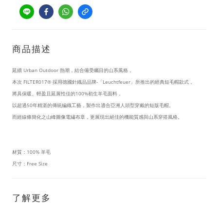
商品描述
延續 Urban Outdoor 熱潮，結合備受矚目的山系風格，
本次
FILTER017®
採用德國針織品品牌-「Leuchtfeuer」所推出的經典短毛帽款式，
將具保暖、輕盈且延展性佳的100%初生羊毛面料，
以超過50年精湛的傳統編織工藝，製作出適合亞洲人頭型穿戴的短版毛帽。
而經線條簡化之山峰圖像電繡布章，更展現出絕佳的機能質感與山系穿搭風格。
材質：100% 羊毛
尺寸：Free Size
了解更多