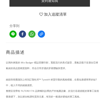
貨到通知我
加入追蹤清單
分享到
商品描述
以簡約俐落的 Mix Badger 標誌背圖印刷，寬鬆流行的美式版型，透氣且吸汗並適合亞洲
氣候的高品質棉質面料，符合日常舒適的穿著體驗與需求。
細節與視覺識別上特別訂製杜邦™ Tyvek® 材質印製的風格標籤，在看似基礎簡單的短T
中，植入不同的細膩感受。
整體呈現帶有
FILTER017®
品牌獨到詮釋的戶外氛圍語彙，於流行容易搭配的軍事工裝視
覺基礎下，加以揉合軟調性質與元素，有別於一般過於硬核的軍工風格。