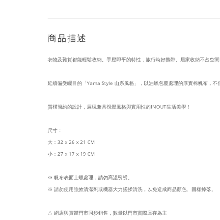
商品描述
衣物及雜貨都能輕鬆收納。手壓即平的特性，旅行時好攜帶、居家收納不占空間
延續備受矚目的「Yama Style 山系風格」，以油蠟包覆處理的厚實棉帆
質樸簡約的設計，展現兼具視覺風格與實用性的INOUT生活美學！
尺寸：
大：
32 x 26 x 21 CM
小：
27 x 17 x 19 CM
※ 帆布表面上蠟處理，請勿高溫熨燙。
※ 請勿使用強效清潔劑或機器大力搓揉清洗，以免造成商品顏色、圖樣掉落。
△ 網店與實體門市同步銷售，數量以門市實際庫存為主