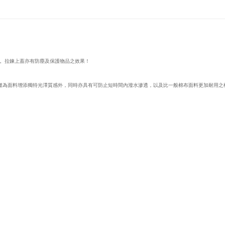
。拉鍊上蓋亦有防塵及保護物品之效果！
布，不僅為面料增添獨特光澤質感外，同時亦具有可防止短時間內潑水滲透，以及比一般棉布面料更加耐用之