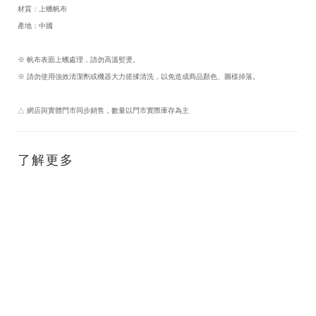
材質：上蠟帆布
產地：中國
※ 帆布表面上蠟處理，請勿高溫熨燙。
※ 請勿使用強效清潔劑或機器大力搓揉清洗，以免造成商品顏色、圖樣掉落。
△ 網店與實體門市同步銷售，數量以門市實際庫存為主
了解更多