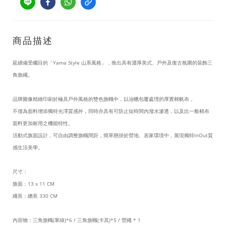
商品描述
延續備受矚目的「Yama Style 山系風格」，推出具有濃厚美式、戶外及復古氛圍的裝飾三
角旗繩。
品牌圖像精緻印刷於極具戶外風格的雙色旗幟中，以油蠟包覆處理的厚實棉帆布，
不僅為面料增添獨特光澤質感外，同時亦具有可防止短時間內潑水滲透，以及比一般棉布
面料更加耐用之機能特性。
活動式旗面設計，可自由調整旗幟間距，簡單懸掛於營地、居家環境中，展現獨特InOut質
感生活美學。
尺寸：
旗面：13 x 11 CM
繩長：總長 330 CM
內容物：三角旗幟(軍綠)*6 / 三角旗幟(卡其)*5 / 營繩 * 1