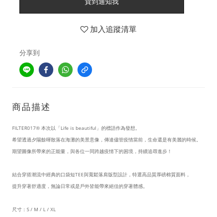
貨到通知我
加入追蹤清單
分享到
商品描述
FILTER017®
本次以「Life is beautiful」的標語作為發想。
希望透過夕陽餘暉散落在海灘的美景意像，傳達儘管疫情當前，生命還是有美麗的時候。
期望圖像所帶來的正能量，與各位一同跨越疫情下的困境，持續追尋進步！
結合穿搭潮流中經典的口袋短TEE與寬鬆落肩版型設計，特選高品質厚磅棉質面料，
提升穿著舒適度，無論日常或是戶外皆能帶來絕佳的穿著體感。
尺寸：S / M / L / XL