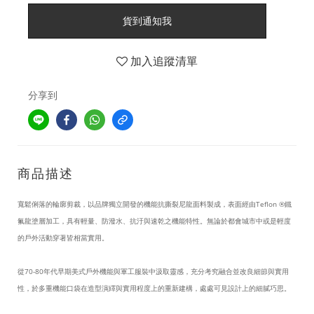
貨到通知我
加入追蹤清單
分享到
商品描述
寬鬆俐落的輪廓剪裁，以品牌獨立開發的機能抗撕裂尼龍面料製成，表面經由Teflon ®鐵
氟龍塗層加工，具有輕量、防潑水、抗汙與速乾之機能特性。無論於都會城市中或是輕度
的戶外活動穿著皆相當實用。
從70-80年代早期美式戶外機能與軍工服裝中汲取靈感，充分考究融合並改良細節與實用
性，於多重機能口袋在造型演繹與實用程度上的重新建構，處處可見設計上的細膩巧思。