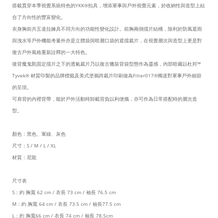
搭載貫穿本季視覺系統特色的YKK®扣具，增添軍事與戶外視覺元素，於收納性與造型上結
合了方向性的豐富變化。
衣身胸前共五道拉鍊具不同方向的功能性變化設計。前胸兩側擋片結構，除利於防風遮雨
與洩水等戶外機能考量外亦是立體袋與暗層口袋的遮擋裁片，在視覺層次與造型上更是對
復古戶外風格重新詮釋的一大特色。
後背魔鬼氈固定擋片之下的透氣裁片乃以復古獵裝背袋型態作為靈感，內部暗藏以杜邦™
Tyvek® 材質印製的品牌標籤及美式塗鴉跨裁片印刷做為Filter017®獨道對軍事戶外細節
的呈現。
可肩背的內裡背帶，能於戶外活動時卸載背負以利便攜，亦可作為日常搭配時的層次造
型。
顏色：黑色、軍綠、灰色
尺寸：S / M / L / XL
材質：尼龍
尺寸表
S：約 胸寬 62 cm / 衣長 73 cm / 袖長 76.5 cm
M：約 胸寬 64 cm / 衣長 73.5 cm / 袖長77.5 cm
L：約 胸寬66 cm / 衣長 74 cm / 袖長 78.5cm