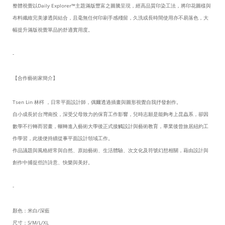
整體視覺以Daily Explorer™主題滿版豐富之圖騰呈現，經高品質印染工法，將印花圖樣與
布料纖維完美滲透與結合，且毫無任何印刷手感殘留，久洗或長時間使用亦不易落色，大
幅提升滿版視覺單品的舒適實用度。
-
【合作藝術家簡介】
Tsen Lin 林梣 ，日常平面設計師，偶爾透過插畫與圖形視覺自我抒發創作。
自小成長於台灣南投，深受父母致力的保育工作影響，兒時志願是能夠考上昆蟲系，卻因
數學不行轉而習畫，輾轉進入藝術大學後正式接觸設計與藝術教育，畢業後曾旅居紐約工
作學習，此後便持續從事平面設計領域工作。
作品議題與風格經常與自然、原始藝術、生活體驗、次文化及符號幻想相關，藉由設計與
創作中捕捉些許詩意、快樂與美好。
-
顏色：米白/深藍
尺寸：S/M/L/XL