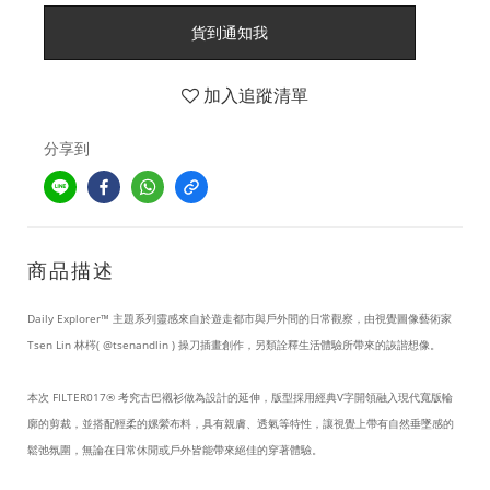
貨到通知我
加入追蹤清單
分享到
商品描述
Daily Explorer™ 主題系列靈感來自於遊走都市與戶外間的日常觀察，由視覺圖像藝術家
Tsen Lin 林梣( @tsenandlin ) 操刀插畫創作，另類詮釋生活體驗所帶來的詼諧想像。
本次 FILTER017® 考究古巴襯衫做為設計的延伸，版型採用經典V字開領融入現代寬版輪
廓的剪裁，並搭配輕柔的嫘縈布料，具有親膚、透氣等特性，讓視覺上帶有自然垂墜感的
鬆弛氛圍，無論在日常休閒或戶外皆能帶來絕佳的穿著體驗。