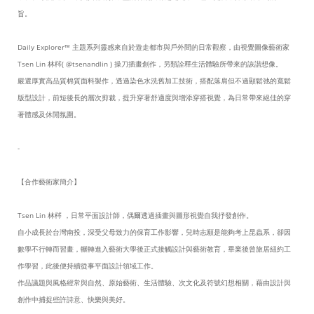
旨。
Daily Explorer™ 主題系列靈感來自於遊走都市與戶外間的日常觀察，由視覺圖像藝術家
Tsen Lin 林梣( @tsenandlin ) 操刀插畫創作，另類詮釋生活體驗所帶來的詼諧想像。
嚴選厚實高品質棉質面料製作，透過染色水洗舊加工技術，搭配落肩但不過顯鬆弛的寬鬆
版型設計，前短後長的層次剪裁，提升穿著舒適度與增添穿搭視覺，為日常帶來絕佳的穿
著體感及休閒氛圍。
-
【合作藝術家簡介】
Tsen Lin 林梣 ，日常平面設計師，偶爾透過插畫與圖形視覺自我抒發創作。
自小成長於台灣南投，深受父母致力的保育工作影響，兒時志願是能夠考上昆蟲系，卻因
數學不行轉而習畫，輾轉進入藝術大學後正式接觸設計與藝術教育，畢業後曾旅居紐約工
作學習，此後便持續從事平面設計領域工作。
作品議題與風格經常與自然、原始藝術、生活體驗、次文化及符號幻想相關，藉由設計與
創作中捕捉些許詩意、快樂與美好。