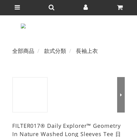
全部商品
款式分類
長袖上衣
FILTER017® Daily Explorer™ Geometry
In Nature Washed Long Sleeves Tee 日