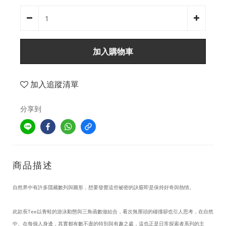
加入購物車
加入追蹤清單
分享到
商品描述
自然界中有許多隱藏數列與圖形，想要發覺這些祕密的訣竅即是保持好奇與熱情。
此款長Tee以青蛙的游泳動態與三角函數做結合，看次無厘頭的碰撞卻也引人思考，在自然
中、在每個人身邊，其實都有數不盡的特別與有趣之處，這也正是日常探索者系列的主