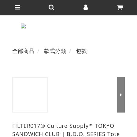
全部商品
款式分類
包款
FILTER017® Culture Supply™ TOKYO
SANDWICH CLUB | B.D.O. SERIES Tote