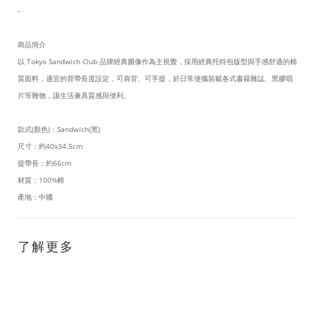
-
商品簡介
以 Tokyo Sandwich Club 品牌經典圖像作為主視覺，採用經典托特包版型與手感舒適的棉
質面料，適宜的背帶長度設定，可肩背、可手提，於日常便攜裝載各式書籍雜誌、黑膠唱
片等雜物，讓生活兼具質感與便利。
款式(顏色)：Sandwich(黑)
尺寸：約40x34.5cm
提帶長：約66cm
材質：100%棉
產地：中國
了解更多