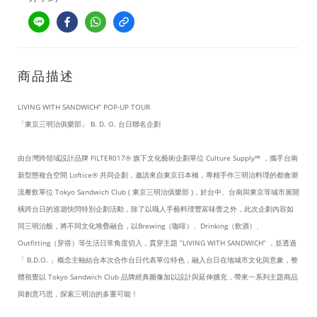
商品描述
LIVING WITH SANDWICH” POP-UP TOUR
「東京三明治俱樂部」 B. D. O. 台日聯名企劃
由台灣跨領域設計品牌 FILTER017® 旗下文化藝術企劃單位 Culture Supply™ ，攜手台南
新型態複合空間 Loftice® 共同企劃，邀請來自東京日本橋，專精手作三明治料理的都會潮
流餐飲單位 Tokyo Sandwich Club ( 東京三明治俱樂部 )，於台中、台南與東京等城市展開
橫跨台日的巡迴快閃特別企劃活動，除了以職人手藝料理豐富味蕾之外，此次企劃內容如
同三明治般，將不同文化堆疊融合，以Brewing（咖啡）、Drinking（飲酒）、
Outfitting（穿搭）等生活日常角度切入，貫穿主題 ”LIVING WITH SANDWICH” ，並透過
「 B.D.O. 」概念主軸結合本次合作台日代表單位特色，融入台日在地城市文化與意象，整
體視覺以 Tokyo Sandwich Club 品牌經典圖像加以設計與延伸擴充，帶來一系列主題商品
與創意巧思，探索三明治的多重可能！