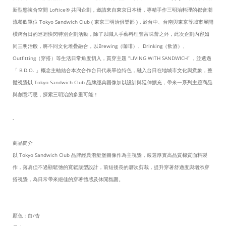
新型態複合空間 Loftice® 共同企劃，邀請來自東京日本橋，專精手作三明治料理的都會潮
流餐飲單位 Tokyo Sandwich Club ( 東京三明治俱樂部 )，於台中、台南與東京等城市展開
橫跨台日的巡迴快閃特別企劃活動，除了以職人手藝料理豐富味蕾之外，此次企劃內容如
同三明治般，將不同文化堆疊融合，以Brewing（咖啡）、Drinking（飲酒）、
Outfitting（穿搭）等生活日常角度切入，貫穿主題 ”LIVING WITH SANDWICH” ，並透過
「 B.D.O. 」概念主軸結合本次合作台日代表單位特色，融入台日在地城市文化與意象，整
體視覺以 Tokyo Sandwich Club 品牌經典圖像加以設計與延伸擴充，帶來一系列主題商品
與創意巧思，探索三明治的多重可能！
-
商品簡介
以 Tokyo Sandwich Club 品牌經典潛艇堡圖像作為主視覺，嚴選厚實高品質棉質面料製
作，落肩但不過顯鬆弛的寬鬆版型設計，前短後長的層次剪裁，提升穿著舒適度與增添穿
搭視覺，為日常帶來絕佳的穿著體感及休閒氛圍。
顏色：白/杏