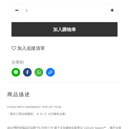
加入購物車
加入追蹤清單
分享到
商品描述
LIVING WITH SANDWICH” POP-UP TOUR
「東京三明治俱樂部」 B. D. O. 台日聯名企劃
由台灣跨領域設計品牌 FILTER017® 旗下文化藝術企劃單位 Culture Supply™ ，攜手台南