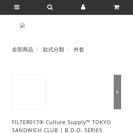
全部商品
款式分類
外套
FILTER017® Culture Supply™ TOKYO
SANDWICH CLUB | B.D.O. SERIES