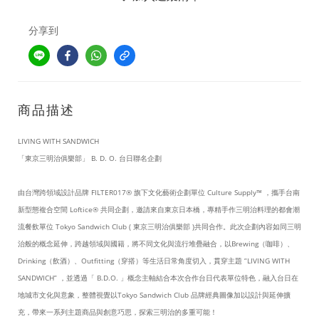
分享到
商品描述
LIVING WITH SANDWICH
「東京三明治俱樂部」 B. D. O. 台日聯名企劃
由台灣跨領域設計品牌 FILTER017® 旗下文化藝術企劃單位 Culture Supply™ ，攜手台南
新型態複合空間 Loftice® 共同企劃，邀請來自東京日本橋，專精手作三明治料理的都會潮
流餐飲單位 Tokyo Sandwich Club ( 東京三明治俱樂部 )共同合作。此次企劃內容如同三明
治般的概念延伸，跨越領域與國籍，將不同文化與流行堆疊融合，以Brewing（咖啡）、
Drinking（飲酒）、Outfitting（穿搭）等生活日常角度切入，貫穿主題 ”LIVING WITH
SANDWICH” ，並透過「 B.D.O. 」概念主軸結合本次合作台日代表單位特色，融入台日在
地城市文化與意象，整體視覺以Tokyo Sandwich Club 品牌經典圖像加以設計與延伸擴
充，帶來一系列主題商品與創意巧思，探索三明治的多重可能！