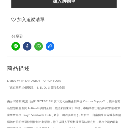
加入購物車
加入追蹤清單
分享到
商品描述
LIVING WITH SANDWICH” POP-UP TOUR
「東京三明治俱樂部」 B. D. O. 台日聯名企劃
由台灣跨領域設計品牌 FILTER017® 旗下文化藝術企劃單位 Culture Supply™ ，攜手台南
新型態複合空間 Loftice® 共同企劃，邀請來自東京日本橋，專精手作三明治料理的都會潮
流餐飲單位 Tokyo Sandwich Club ( 東京三明治俱樂部 )，於台中、台南與東京等城市展開
橫跨台日的巡迴快閃特別企劃活動，除了以職人手藝料理豐富味蕾之外，此次企劃內容如