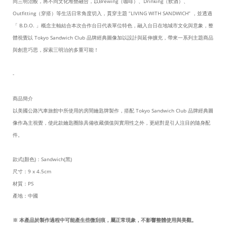
同三明治般，將不同文化堆疊融合，以Brewing（咖啡）、Drinking（飲酒）、
Outfitting（穿搭）等生活日常角度切入，貫穿主題 ”LIVING WITH SANDWICH” ，並透過
「 B.D.O. 」概念主軸結合本次合作台日代表單位特色，融入台日在地城市文化與意象，整
體視覺以 Tokyo Sandwich Club 品牌經典圖像加以設計與延伸擴充，帶來一系列主題商品
與創意巧思，探索三明治的多重可能！
-
商品簡介
以美國公路汽車旅館中所使用的房間鑰匙牌製作，搭配 Tokyo Sandwich Club 品牌經典圖
像作為主視覺，使此款鑰匙圈除具備收藏價值與實用性之外，更絕對是引人注目的隨身配
件。
款式(顏色)：Sandwich(黑)
尺寸：9 x 4.5cm
材質：PS
產地：中國
※ 本產品於製作過程中可能產生些微刮痕，屬正常現象，不影響整體使用與美觀。