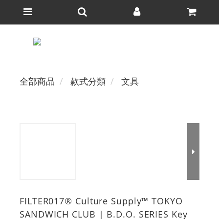
全部商品
款式分類
文具
FILTER017® Culture Supply™ TOKYO
SANDWICH CLUB | B.D.O. SERIES Key