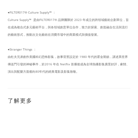
●FILTER017® Culture Supply™ ：
Culture Supply™ 是由FILTER017® 品牌團隊於 2023 年成立的跨領域藝術企劃單位，旨
在成為複合式多元藝術平台，與各領域創意單位合作，致力於探索、創造融合生活與流行
的藝術形式，推動次文化藝術在消費市場中的商業模式與價值發展。
●Stranger Things ：
由杜夫兄弟創作美國科幻恐怖影集，故事背景設定於 1980 年代的霍金斯鎮，講述異世界
傳送門引發的神秘事件，於2016 年在 Netflix 首播後成為全球熱播影集廣受好評，劇情、
演出與配樂方面都向80年代的經典電影及影集致敬。
了解更多