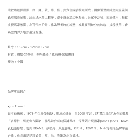
此款織毯採用黑、白、紅、黃、綠、藍，共六色線紗梭織製成，圖像透過經緯交織緹花與
色彩層疊呈現，經由洗水加工程序，使手感更加柔軟舒適，於家中沙發、地板使用，輕鬆
改變居家氛圍，亦可帶出戶外，作為野餐時的地墊、或是夜間時分的膝毯、披毯使用，皆
為室內戶外增添生活質感。
尺寸：152cm x 128cm ±7cm
材質：織毯-20%棉、80%滌綸 / 收納繩-聚酯纖維
產地：中國
-
品牌單位簡介
●Jun Oson：
日本藝術家，1979 年生於愛知縣，現居於鎌倉，自2005 年起，以“花生臉型”角色插畫及
「多樣性」藝術創作聞名，作品融合科幻怪誕風格，深受西方藝術家James Jarvis、KAWS
及動漫影響，曾與 BEAMS、伊勢丹、蔦屋書店、KIRIN 、EDWIN 、NHK等知名品牌單位
合作，作品廣泛活躍於日、英、法、香港及北京等地。