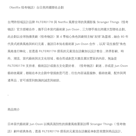
《Netflix 怪奇物語》台日美跨國聯名企劃
台灣跨領域設計品牌 FILTER017® 與 Netflix 風靡全球的美國影集 Stranger Things《怪奇
物語》官方授權合作，攜手日本當代藝術家 Jun Oson，三方聯手推出跨國大型聯名企劃。
此企劃以全球熱播美劇《怪奇物語》第 4 季核心角色與劇情主軸“友情”為靈感，融合 80 年
代美式經典風格與科幻元素，邀請日本知名藝術家 Jun Oson 合作 ，以其“花生臉型”角色
風格進行轉化，並透過 FILTER017® 擅長的元素混合語彙加以設計整合，跨界影劇、時
尚、潮流、當代藝術與次文化領域，複合而成創意大膽且層次豐富的內容。無論是
FILTER017® 支持者、藝術設計或復古文化愛好者、《怪奇物語》劇迷，亦或是 Jun Oson
藝術收藏家，都能在本次企劃中發掘創意巧思，衍生內容涵蓋服飾、藝術收藏、配件與周
邊單品，皆可感受到飽滿的誠意與細節。
-
商品簡介
日本當代藝術家 Jun Oson 以獨具識別性的插畫風格重新詮釋 Stranger Things《 怪奇物
語》劇中經典角色，透過 FILTER017® 擅長的元素混合語彙延伸創意視覺與商品設計。