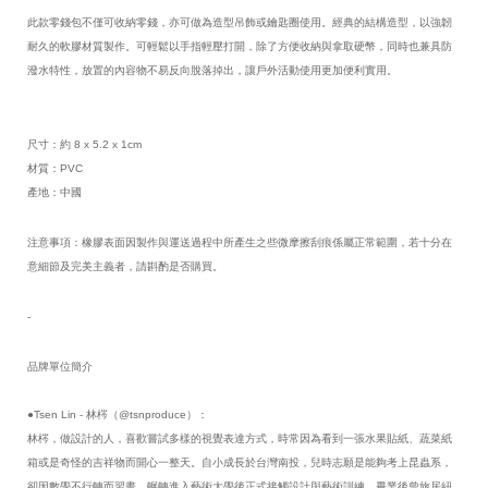
此款零錢包不僅可收納零錢，亦可做為造型吊飾或鑰匙圈使用。經典的結構造型，以強韌
耐久的軟膠材質製作。可輕鬆以手指輕壓打開，除了方便收納與拿取硬幣，同時也兼具防
潑水特性，放置的內容物不易反向脫落掉出，讓戶外活動使用更加便利實用。
尺寸：約 8 x 5.2 x 1cm
材質：PVC
產地：中國
注意事項：橡膠表面因製作與運送過程中所產生之些微摩擦刮痕係屬正常範圍，若十分在
意細節及完美主義者，請斟酌是否購買。
-
品牌單位簡介
●Tsen Lin - 林梣（@tsnproduce）：
林梣，做設計的人，喜歡嘗試多樣的視覺表達方式，時常因為看到一張水果貼紙、蔬菜紙
箱或是奇怪的吉祥物而開心一整天。自小成長於台灣南投，兒時志願是能夠考上昆蟲系，
卻因數學不行轉而習畫，輾轉進入藝術大學後正式接觸設計與藝術訓練，畢業後曾旅居紐