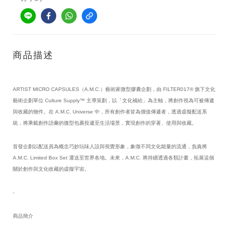
商品描述
ARTIST MICRO CAPSULES（A.M.C.）藝術家微型膠囊企劃，由 FILTER017® 旗下文化
藝術企劃單位 Culture Supply™ 主導策劃，以「文化補給」為主軸，將創作視為可被傳遞
與收藏的物件。在 A.M.C. Universe 中，所有創作者皆為價值傳遞者，透過虛擬配送系
統，將乘載創作語彙的微型包裹投遞至生活場景，實現創作的穿著、使用與收藏。
首發企劃以配送員為概念巧妙玩味人設與視覺形象，象徵不同文化能量的流通，負責將 
A.M.C. Limited Box Set 運送至世界各地。未來，A.M.C. 將持續透過各類計畫，拓展這個
關於創作與文化收藏的虛擬宇宙。
-
商品簡介