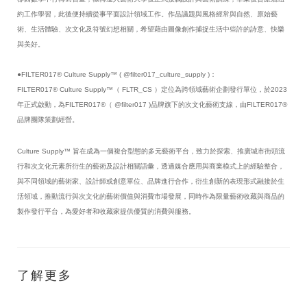
約工作學習，此後便持續從事平面設計領域工作。作品議題與風格經常與自然、原始藝
術、生活體驗、次文化及符號幻想相關，希望藉由圖像創作捕捉生活中些許的詩意、快樂
與美好。
●FILTER017® Culture Supply™ ( @filter017_culture_supply )：
FILTER017® Culture Supply™（ FLTR_CS ）定位為跨領域藝術企劃發行單位，於2023
年正式啟動，為FILTER017®（ @filter017 )品牌旗下的次文化藝術支線，由FILTER017®
品牌團隊策劃經營。
Culture Supply™ 旨在成為一個複合型態的多元藝術平台，致力於探索、推廣城市街頭流
行和次文化元素所衍生的藝術及設計相關語彙，透過媒合應用與商業模式上的經驗整合，
與不同領域的藝術家、設計師或創意單位、品牌進行合作，衍生創新的表現形式融接於生
活領域，推動流行與次文化的藝術價值與消費市場發展，同時作為限量藝術收藏與商品的
製作發行平台，為愛好者和收藏家提供優質的消費與服務。
了解更多