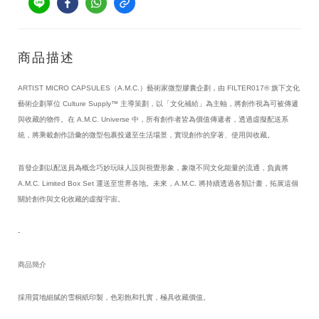
商品描述
ARTIST MICRO CAPSULES（A.M.C.）藝術家微型膠囊企劃，由 FILTER017® 旗下文化
藝術企劃單位 Culture Supply™ 主導策劃，以「文化補給」為主軸，將創作視為可被傳遞
與收藏的物件。在 A.M.C. Universe 中，所有創作者皆為價值傳遞者，透過虛擬配送系
統，將乘載創作語彙的微型包裹投遞至生活場景，實現創作的穿著、使用與收藏。
首發企劃以配送員為概念巧妙玩味人設與視覺形象，象徵不同文化能量的流通，負責將 
A.M.C. Limited Box Set 運送至世界各地。未來，A.M.C. 將持續透過各類計畫，拓展這個
關於創作與文化收藏的虛擬宇宙。
-
商品簡介
採用質地細膩的雪桐紙印製，色彩飽和扎實，極具收藏價值。