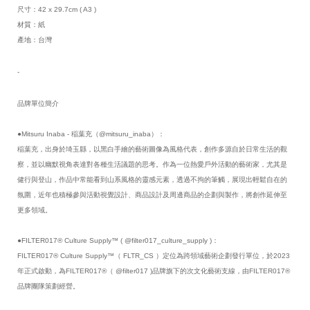
尺寸：42 x 29.7cm ( A3 ) 
材質：紙
產地：台灣
-
品牌單位簡介
●Mitsuru Inaba - 稲葉充（@mitsuru_inaba）：
稲葉充，出身於埼玉縣，以黑白手繪的藝術圖像為風格代表，創作多源自於日常生活的觀
察，並以幽默視角表達對各種生活議題的思考。作為一位熱愛戶外活動的藝術家，尤其是
健行與登山，作品中常能看到山系風格的靈感元素，透過不拘的筆觸，展現出輕鬆自在的
氛圍，近年也積極參與活動視覺設計、商品設計及周邊商品的企劃與製作，將創作延伸至
更多領域。
●FILTER017® Culture Supply™ ( @filter017_culture_supply )：
FILTER017® Culture Supply™（ FLTR_CS ）定位為跨領域藝術企劃發行單位，於2023
年正式啟動，為FILTER017®（ @filter017 )品牌旗下的次文化藝術支線，由FILTER017®
品牌團隊策劃經營。