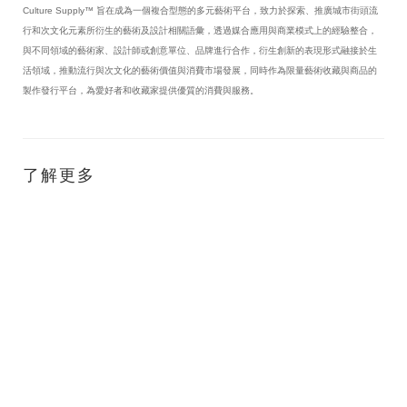
Culture Supply™ 旨在成為一個複合型態的多元藝術平台，致力於探索、推廣城市街頭流
行和次文化元素所衍生的藝術及設計相關語彙，透過媒合應用與商業模式上的經驗整合，
與不同領域的藝術家、設計師或創意單位、品牌進行合作，衍生創新的表現形式融接於生
活領域，推動流行與次文化的藝術價值與消費市場發展，同時作為限量藝術收藏與商品的
製作發行平台，為愛好者和收藏家提供優質的消費與服務。
了解更多