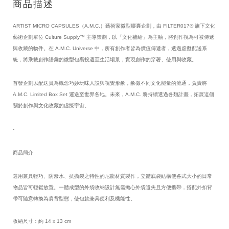
商品描述
ARTIST MICRO CAPSULES（A.M.C.）藝術家微型膠囊企劃，由 FILTER017® 旗下文化
藝術企劃單位 Culture Supply™ 主導策劃，以「文化補給」為主軸，將創作視為可被傳遞
與收藏的物件。在 A.M.C. Universe 中，所有創作者皆為價值傳遞者，透過虛擬配送系
統，將乘載創作語彙的微型包裹投遞至生活場景，實現創作的穿著、使用與收藏。
首發企劃以配送員為概念巧妙玩味人設與視覺形象，象徵不同文化能量的流通，負責將 
A.M.C. Limited Box Set 運送至世界各地。未來，A.M.C. 將持續透過各類計畫，拓展這個
關於創作與文化收藏的虛擬宇宙。
-
商品簡介
選用兼具輕巧、防潑水、抗撕裂之特性的尼龍材質製作，立體底袋結構使各式大小的日常
物品皆可輕鬆放置。一體成型的外袋收納設計無需擔心外袋遺失且方便攜帶，搭配外扣背
帶可隨意轉換為肩背型態，使包款兼具便利及機能性。
收納尺寸：約 14 x 13 cm