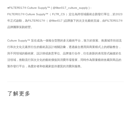
●FILTER017® Culture Supply™ ( @filter017_culture_supply )：
FILTER017® Culture Supply™（ FLTR_CS ）定位為跨領域藝術企劃發行單位，於2023
年正式啟動，為FILTER017®（ @filter017 )品牌旗下的次文化藝術支線，由FILTER017®
品牌團隊策劃經營。
Culture Supply™ 旨在成為一個複合型態的多元藝術平台，致力於探索、推廣城市街頭流
行和次文化元素所衍生的藝術及設計相關語彙，透過媒合應用與商業模式上的經驗整合，
與不同領域的藝術家、設計師或創意單位、品牌進行合作，衍生創新的表現形式融接於生
活領域，推動流行與次文化的藝術價值與消費市場發展，同時作為限量藝術收藏與商品的
製作發行平台，為愛好者和收藏家提供優質的消費與服務。
了解更多