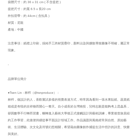
袋體尺寸：約 36 x 31 cm ( 不含提把 ) 
提把尺寸：約寬 6.5 x 長20 cm
外扣背帶：約 44cm ( 含扣具 )
材質：尼龍
產地：中國
注意事項：紙標上印刷，採純手工跨材質疊印，顏料沾染與擴散導致圖像不明確，屬正常
現象。
-
品牌單位簡介
●Tsen Lin - 林梣（@tsnproduce）：
林梣，做設計的人，喜歡嘗試多樣的視覺表達方式，時常因為看到一張水果貼紙、蔬菜紙
箱或是奇怪的吉祥物而開心一整天。自小成長於台灣南投，兒時志願是能夠考上昆蟲系，
卻因數學不行轉而習畫，輾轉進入藝術大學後正式接觸設計與藝術訓練，畢業後曾旅居紐
約工作學習，此後便持續從事平面設計領域工作。作品議題與風格經常與自然、原始藝
術、生活體驗、次文化及符號幻想相關，希望藉由圖像創作捕捉生活中些許的詩意、快樂
與美好。