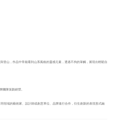
行與登山，作品中常能看到山系風格的靈感元素，透過不拘的筆觸，展現出輕鬆自
7®品牌團隊策劃經營。
，與不同領域的藝術家、設計師或創意單位、品牌進行合作，衍生創新的表現形式融