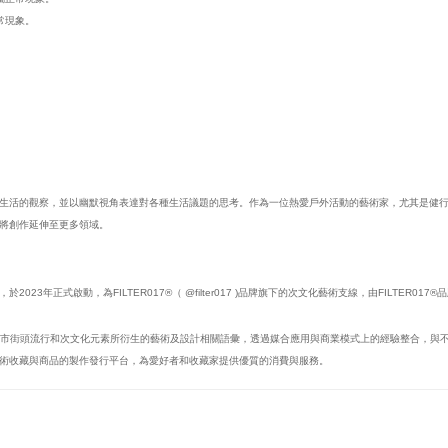
常現象。
生活的觀察，並以幽默視角表達對各種生活議題的思考。作為一位熱愛戶外活動的藝術家，尤其是健
將創作延伸至更多領域。
行單位，於2023年正式啟動，為FILTER017®（ @filter017 )品牌旗下的次文化藝術支線，由FILTER01
探索、推廣城市街頭流行和次文化元素所衍生的藝術及設計相關語彙，透過媒合應用與商業模式上的經驗整合
術收藏與商品的製作發行平台，為愛好者和收藏家提供優質的消費與服務。