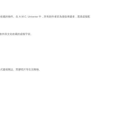
遞與收藏的物件。在 A.M.C. Universe 中，所有創作者皆為價值傳遞者，透過虛擬配
個關於創作與文化收藏的虛擬宇宙。
各式書籍雜誌、黑膠唱片等生活雜物。