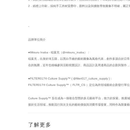
2．紙標上印刷，採純手工跨材質疊印，顏料沾染與擴散導致圖像不明確，屬正
-
品牌單位簡介
●Mitsuru Inaba - 稲葉充（@mitsuru_inaba）：
稲葉充，出身於埼玉縣，以黑白手繪的藝術圖像為風格代表，創作多源自於日常
在的氛圍，近年也積極參與活動視覺設計、商品設計及周邊商品的企劃與製作，
●FILTER017® Culture Supply™ ( @filter017_culture_supply )：
FILTER017® Culture Supply™（ FLTR_CS ）定位為跨領域藝術企劃發
Culture Supply™ 旨在成為一個複合型態的多元藝術平台，致力於
接於生活領域，推動流行與次文化的藝術價值與消費市場發展，同時作為限量藝
了解更多