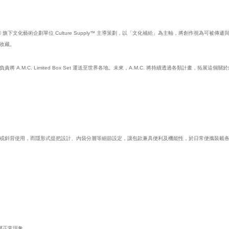
ER017® 旗下文化藝術企劃單位 Culture Supply™ 主導策劃，以「文化補給」為主軸，將創作視為可被傳
收藏。
M.C. Limited Box Set 運送至世界各地。未來，A.M.C. 將持續透過各類計畫，拓展這
或斜背使用，而隱形式提把設計、內袋分層等細節設定，讓包款兼具便利及機能性，於日常便攜裝載
屬正常現象。