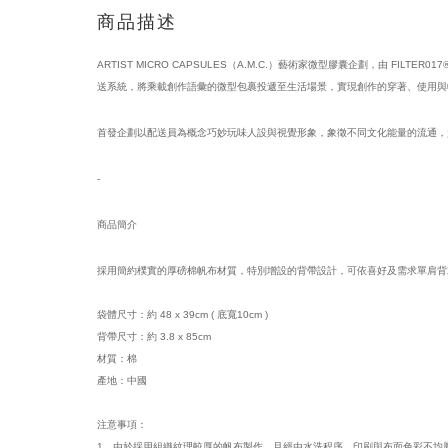
商品描述
ARTIST MICRO CAPSULES（A.M.C.）藝術家微型膠囊企劃，由 FILT
送系統，將乘載創作語彙的微型包裹投遞至生活場景，實現創作的穿著、使用與
首發企劃以配送員為概念巧妙玩味人設與視覺形象，象徵不同文化能量的流通，負責將 A.
-
商品簡介
採用簡約樸實的厚磅棉帆布材質，特別增設的背帶設計，可依喜好及需求單肩背
袋體尺寸：約 48 x 39cm ( 底寬10cm )
背帶尺寸：約 3.8 x 85cm
材質：棉
產地：中國
注意事項：
1．由於採用組織紋理較厚的帆布製作，且經由水洗程序，印刷與布面色彩不均