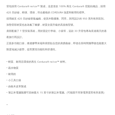
背包採用 Cordura® re/cor™ 製成，這是首款 100% 再生 Cordura® 尼龍紡織品，採用
420 旦紗線，輕便、環保，符合嚴格的 CORDURA 強度和耐用性標準。
採用細支 420 旦紗線密集編織，使其外觀優雅、閃亮，與同設計的 950 系列有所區別。
加墊背部材質也改為氯丁橡膠，材質全面升級的高規格型號。
肩部配備了 T 型安裝系統，用於固定行李箱、小袋等
，這款 33 升背包專為長達兩天的過
夜旅行而設計。
正面多功能口袋，
捲邊膠帶末端和肩部貼合您的肩膀曲線，即使在長時間攜帶後也能最大
限度地減少疲勞，從而實現功能性和舒適性。
• 輕質、耐用且環保的再生 Cordura® re/cor™ 材料。
•
疏水物質
•
耐用的
•
小工具口袋
•
由栃木皮革製成
•
筆記本電腦隔層可容納最大 15 英寸的筆記本電腦。
(可能因不同筆電厚度而有所差異)
-