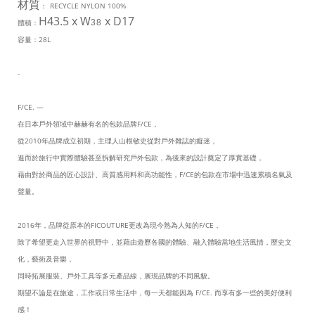
材質
：
RECYCLE NYLON 100%
H43.5 x W
x D17
體積：
38
容量：
28L
-
F/CE. —
在日本戶外領域中赫赫有名的包款品牌F/CE，
從2010年品牌成立初期，主理人山根敏史從對戶外雜誌的癡迷，
進而於旅行中實際體驗甚至拆解研究戶外包款，為後來的設計奠定了厚實基礎，
藉由對於商品的匠心設計、高質感用料和高功能性，F/CE的包款在市場中迅速累積名氣及
聲量。
2016年，品牌從原本的FICOUTURE更改為現今熟為人知的F/CE，
除了希望更走入世界的視野中，並藉由遊歷各國的體驗、融入體驗當地生活風情，歷史文
化，藝術及音樂，
同時拓展服裝、戶外工具等多元產品線，展現品牌的不同風貌。
期望不論是在旅途，工作或日常生活中，每一天都能因為 F/CE. 而享有多一些的美好便利
感！