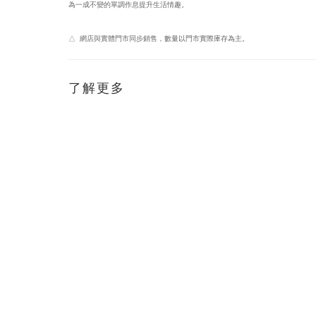
為一成不變的單調作息提升生活情趣。
△ 網店與實體門市同步銷售，數量以門市實際庫存為主。
了解更多