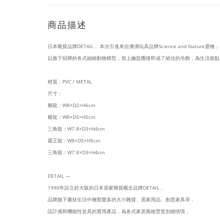
商品描述
日本雜貨品牌DETAIL， 本次引進來自澳洲玩具品牌Science and Nature選物，
以旗下招牌的各式細緻動物模型，加上鑰匙圈後即成了絕佳的吊飾，為生活妝點
材質：PVC / METAL
尺寸：
腕龍：W8×D2×H6cm
棘龍：W8×D5×H5cm
三角龍：W7.8×D3×H4cm
霸王龍：W8×D5×H5cm
三角龍：W7.8×D3×H4cm
DETAIL —
1990年設立於大阪的日本居家雜貨概念品牌DETAIL，
品牌旗下囊括生活中種類繁多的大小雜貨、居家用品、創意家具等，
設計感和機能性並具的實用產品，為各式家居風格營造別緻情境，