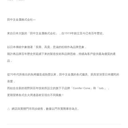
田中文金属株式会社—
來自日本大阪的「田中文金属株式会社」，自1919年創立至今已有百年歷史。
以日本傳統中象徵著「長壽、高貴」意涵的松樹作為品牌意象，
期許將品牌百年歷史所延續下來的製造技術和品牌思維，持續為客戶提供最為優質的產
品，
從70年代所推出的魚烤爐造成熱賣以來，田中文金属的各式爐具、廚具皆深受日本國民的
喜愛，
而結合全新的視野與百年技術所設立的旗下子品牌「Conifer Cone」和「tab.」，
更期望將各式生火周邊器材呈現出不同風貌！
△ 網店與實體門市同步銷售，數量以門市實際庫存為主。