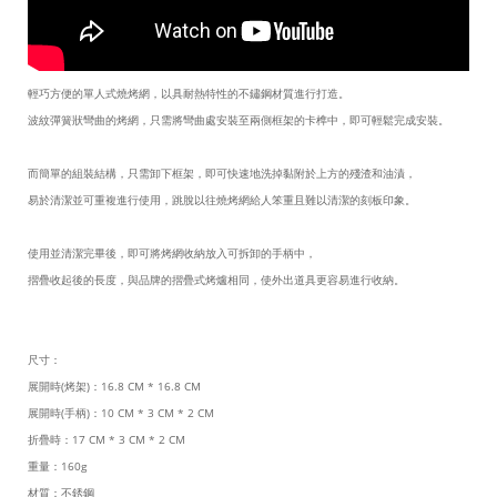
輕巧方便的單人式燒烤網，以具耐熱特性的不鏽鋼材質進行打造。
波紋彈簧狀彎曲的烤網，只需將彎曲處安裝至兩側框架的卡榫中，即可輕鬆完成安裝。
而簡單的組裝結構，只需卸下框架，即可快速地洗掉黏附於上方的殘渣和油漬，
易於清潔並可重複進行使用，跳脫以往燒烤網給人笨重且難以清潔的刻板印象。
使用並清潔完畢後，即可將烤網收納放入可拆卸的手柄中，
摺疊收起後的長度，與品牌的摺疊式烤爐相同，使外出道具更容易進行收納。
尺寸：
展開時(烤架)：16.8 CM * 16.8 CM
展開時(手柄)：10 CM * 3 CM * 2 CM
折疊時：17 CM * 3 CM * 2 CM
重量：160g
材質：不銹鋼