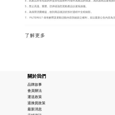
4．此產品所有包裝的外盒與包裝材料均僅作為產品的保護，為防護商品避免損
5．禁止高溫、重壓、扔摔或強烈晃動產品以避免損傷。
6．為保障消費權益，收到商品後請於拆封過程中全程錄影。
7. FILTER017 保有解釋及更動活動內容與細節之權利，並以最新公告內容為
了解更多
關於我們
品牌故事
會員辦法
運送政策
退換貨政策
最新消息