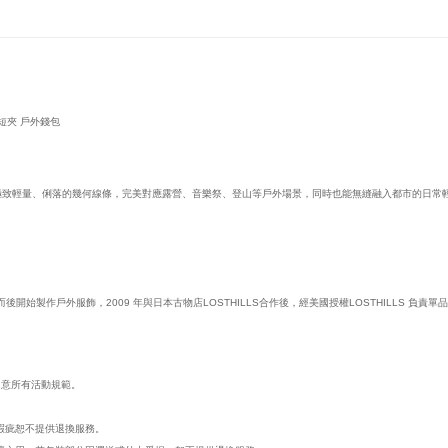
迷你短夾 戶外錢包
以極致輕量、俐落的幾何線條，完美對應露營、音樂祭、登山等戶外場景，同時也能無縫融入都市的日常
後開始製作戶外服飾，2009 年與日本古物店LOSTHILLS合作後，經美國授權LOSTHILLS 
同意所有活動規範。
瑕疵恕不提供退換服務。