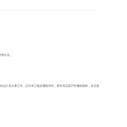
輕便生活。
負責單品的設計及生產工作，以日本工藝及機能布料，製作高品質戶外機能服飾，並且版