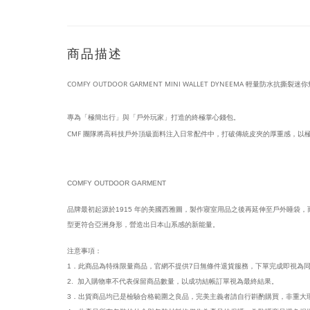
商品描述
COMFY OUTDOOR GARMENT MINI WALLET DYNEEMA 輕量防水抗撕裂
專為「極簡出行」與「戶外玩家」打造的終極掌心錢包。
CMF 團隊將高科技戶外頂級面料注入日常配件中，打破傳統皮夾的厚重感，
COMFY OUTDOOR GARMENT
品牌最初起源於1915 年的美國西雅圖，製作寢室用品之後再延伸至戶外睡袋，而
型更符合亞洲身形，營造出日本山系感的新能量。
注意事項：
1．此商品為特殊限量商品，官網不提供7日無條件退貨服務，下單完成即視為
2. 加入購物車不代表保留商品數量，以成功結帳訂單視為最終結果。
3．出貨商品均已是檢驗合格範圍之良品，完美主義者請自行斟酌購買，非重大