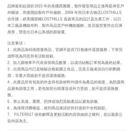
品牌最初起源於1915 年的美國西雅圖，製作寢室用品之後再延伸至戶
外睡袋，而後開始製作戶外服飾，2009 年與日本古物店LOSTHILLS
合作後，經美國授權LOSTHILLS 負責單品的設計及生產工作，以日
本工藝及機能布料，製作高品質戶外機能服飾，並且版型更符合亞洲
身形，營造出日本山系感的新能量。
注意事項：
1．此商品為特殊限量商品，官網不提供7日無條件退貨服務，下單完
成即視為同意所有活動規範。
2. 加入購物車不代表保留商品數量，以成功結帳訂單視為最終結果。
3．出貨商品均已是檢驗合格範圍之良品，完美主義者請自行斟酌購
買，非重大瑕疵恕不提供退換服務。
4．此產品所有包裝的外盒與包裝材料均僅作為產品的保護，為防護商
品避免損壞之用，若包裝部分因運送或外力受損，恕不提供退換服
務。
5．禁止高溫、重壓、扔摔或強烈晃動產品以避免損傷。
6．為保障消費權益，收到商品後請於拆封過程中全程錄影。
7. FILTER017 保有解釋及更動活動內容與細節之權利，並以最新公
告內容為主。