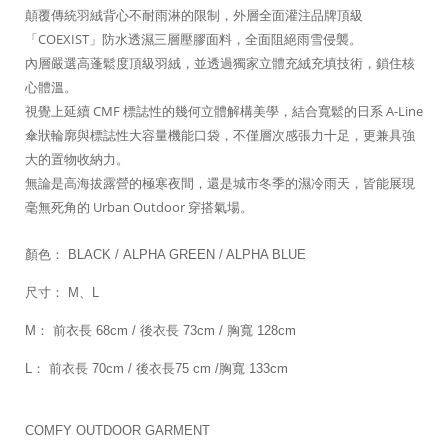
顛覆傳統羽絨背心不耐雨淋的限制，外層全面灌注品牌頂級
「COEXIST」防水透濕三層壓膠面料，全面阻絕雨雪侵襲。
內層嚴選高蓬鬆度頂級羽絨，並透過獨家立體充絨充填技術，鎖住核
心體溫。
視覺上延續 CMF 標誌性的幾何立體解構美學，結合寬鬆的日系 A-Line
傘狀輪廓與標誌性大容量機能口袋，不僅層次感張力十足，更兼具強
大的置物收納力。
無論是高海拔露營的極寒夜間，還是城市冬季的濕冷雨天，皆能展現
毫無死角的 Urban Outdoor 穿搭氣場。
顏色： BLACK / ALPHA GREEN / ALPHA BLUE
尺寸： M、L
M： 前衣長 68cm / 後衣長 73cm / 胸寬 128cm
L： 前衣長 70cm / 後衣長75 cm /
胸寬 133cm
COMFY OUTDOOR GARMENT