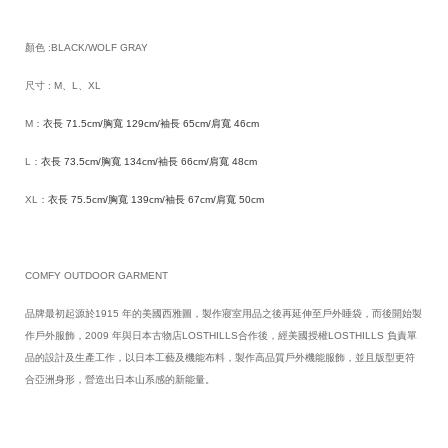
顏色 :BLACK/WOLF GRAY
尺寸 : M、L、XL
M：
衣長 71.5cm/胸寬 129cm/袖長 65cm/肩寬 46cm
L：
衣長 73.5cm/胸寬 134cm/袖長 66cm/肩寬 48cm
XL：
衣長 75.5cm/胸寬 139cm/袖長 67cm/肩寬 50cm
COMFY OUTDOOR GARMENT
品牌最初起源於1915 年的美國西雅圖，製作寢室用品之後再延伸至戶外睡袋，而後開始製
作戶外服飾，2009 年與日本古物店LOSTHILLS合作後，經美國授權LOSTHILLS 負責單
品的設計及生產工作，以日本工藝及機能布料，製作高品質戶外機能服飾，並且版型更符
合亞洲身形，營造出日本山系感的新能量。