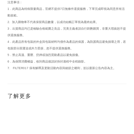
注意事項：
1．此商品為特殊限量商品，官網不提供7日無條件退貨服務，下單完成即視為同意所有活
動規範。
2. 加入購物車不代表保留商品數量，以成功結帳訂單視為最終結果。
3．出貨商品均已是檢驗合格範圍之良品，完美主義者請自行斟酌購買，非重大瑕疵恕不提
供退換服務。
4．此產品所有包裝的外盒與包裝材料均僅作為產品的保護，為防護商品避免損壞之用，若
包裝部分因運送或外力受損，恕不提供退換服務。
5．禁止高溫、重壓、扔摔或強烈晃動產品以避免損傷。
6．為保障消費權益，收到商品後請於拆封過程中全程錄影。
7. FILTER017 保有解釋及更動活動內容與細節之權利，並以最新公告內容為主。
了解更多