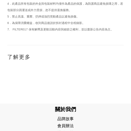
4．此產品所有包裝的外盒與包裝材料均僅作為產品的保護，為防護商品避免損壞之用，若
包裝部分因運送或外力受損，恕不提供退換服務。
5．禁止高溫、重壓、扔摔或強烈晃動產品以避免損傷。
6．為保障消費權益，收到商品後請於拆封過程中全程錄影。
7. FILTER017 保有解釋及更動活動內容與細節之權利，並以最新公告內容為主。
了解更多
關於我們
品牌故事
會員辦法