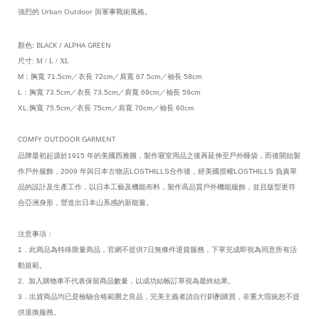
強烈的 Urban Outdoor 與軍事戰術風格。
顏色: BLACK / ALPHA GREEN
尺寸: M / L / XL
M：胸寬 71.5cm／衣長 72cm／肩寬 
67.5
cm／袖長 58cm
L：胸寬 73.5cm／衣長 73.5cm／肩寬 69cm／袖長 59cm
XL:
胸寬 75.5cm／衣長 75cm／肩寬 70cm／袖長 60cm
COMFY OUTDOOR GARMENT
品牌最初起源於
1915
年的美國西雅圖，製作寢室用品之後再延伸至戶外睡袋，而後開始製
作戶外服飾，
2009
年與日本古物店
LOSTHILLS
合作後，經美國授權
LOSTHILLS
負責單
品的設計及生產工作，以日本工藝及機能布料，製作高品質戶外機能服飾，並且版型更符
合亞洲身形，營造出日本山系感的新能量。
注意事項：
1．此商品為特殊限量商品，官網不提供7日無條件退貨服務，下單完成即視為同意所有活
動規範。
2. 加入購物車不代表保留商品數量，以成功結帳訂單視為最終結果。
3．出貨商品均已是檢驗合格範圍之良品，完美主義者請自行斟酌購買，非重大瑕疵恕不提
供退換服務。