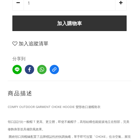
加入購物車
加入追蹤清單
分享到
商品描述
COMFY OUTDOOR GARMENT CHOKE HOODIE 變形收口連帽衛衣
領口設計比一般帽 T 更高、更立體，即使不戴帽子，高領結構也能挺拔地立在頸部，完美
修飾身形並具備防風效果。
圍繞領口與帽緣配置了品牌標誌性的快調抽繩，單手即可拉緊「CHOKE」住冷空氣，展現