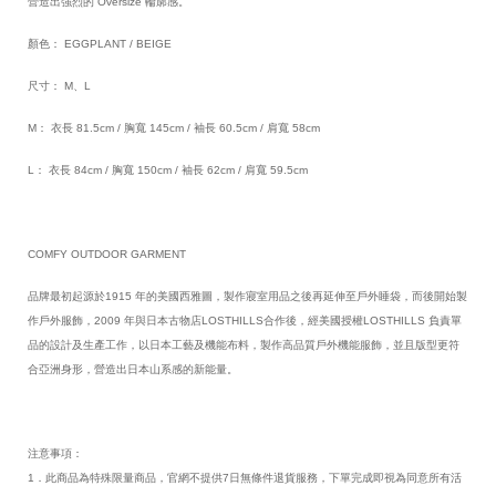
營造出強烈的 Oversize 輪廓感。
顏色： EGGPLANT / BEIGE
尺寸： M、L
M： 衣長 81.5cm / 胸寬 145cm / 袖長 60.5cm / 肩寬 58cm
L： 衣長 84cm / 胸寬 150cm / 袖長 62cm / 肩寬 59.5cm
COMFY OUTDOOR GARMENT
品牌最初起源於1915 年的美國西雅圖，製作寢室用品之後再延伸至戶外睡袋，而後開始製
作戶外服飾，2009 年與日本古物店LOSTHILLS合作後，經美國授權LOSTHILLS 負責單
品的設計及生產工作，以日本工藝及機能布料，製作高品質戶外機能服飾，並且版型更符
合亞洲身形，營造出日本山系感的新能量。
注意事項：
1．此商品為特殊限量商品，官網不提供7日無條件退貨服務，下單完成即視為同意所有活