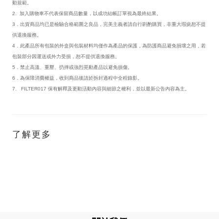
動規範。
2. 加入購物車不代表保留商品數量，以成功結帳訂單視為最終結果。
3．出貨商品均已是檢驗合格範圍之良品，完美主義者請自行斟酌購買，非重大瑕疵恕不提
供退換服務。
4．此產品所有包裝的外盒與包裝材料均僅作為產品的保護，為防護商品避免損壞之用，若
包裝部分因運送或外力受損，恕不提供退換服務。
5．禁止高溫、重壓、扔摔或強烈晃動產品以避免損傷。
6．為保障消費權益，收到商品後請於拆封過程中全程錄影。
7. FILTER017 保有解釋及更動活動內容與細節之權利，並以最新公告內容為主。
了解更多