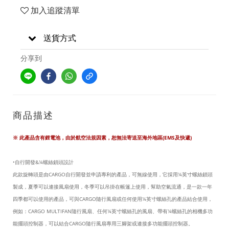
加入追蹤清單
送貨方式
分享到
商品描述
※ 此產品含有鋰電池，由於航空法規因素，恕無法寄送至海外地區(EMS及快遞)
•自行開發&¼螺絲鎖頭設計
此款旋轉頭是由CARGO自行開發並申謮專利的產品，可無線使用，它採用¼英寸螺絲鎖頭
製成，夏季可以連接風扇使用，冬季可以吊掛在帳篷上使用，幫助空氣流通，是一款一年
四季都可以使用的產品，可與CARGO隨行風扇或任何使用¼英寸螺絲孔的產品結合使用，
例如：CARGO MULTIFAN隨行風扇、任何¼英寸螺絲孔的風扇、帶有¼螺絲孔的相機多功
能擺頭控制器，可以結合CARGO隨行風扇專用三腳架或連接多功能擺頭控制器。