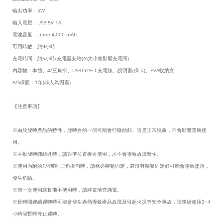
輸出功率：5W
輸入電壓：USB 5V 1A
電池容量：Li-ion 4,000 mAh
可用時數：約9小時
充電時間：約5小時(充電器安培(A)大小會影響充電間)
內容物：本體、4/三角掛、USBTYPE-C充電線、說明書(保卡)、EVA收納盒
A/S保固：1年(非人為因素)
【注意事項】
※
由於旋轉產品的特性，旋轉台的一側可能會些微傾斜。這是正常現象，不會影響運轉使
用。
※
手動旋轉螺絲孔時，請對準位置後再使用，才不會導致故障發生。
※
使用內附的1/4英吋三角掛勾時，請務必轉緊固定，若沒有轉緊固定好可能會導致墜落，
發生危險。
※
第一次使用或長期不使用時，請將電池充滿電。
※
長時間連續運轉時可能會發生過熱導致產品故障及引起火災等安全事故，請連續使用3~4
小時候暫時停止運轉。