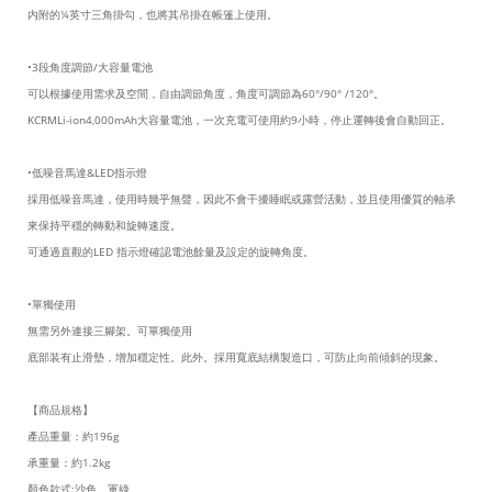
内附的¼英寸三角掛勾，也將其吊掛在帳篷上使用。
•3段角度調節/大容量電池
可以根據使用需求及空間，自由調節角度，角度可調節為60°/90° /120°。
KCRMLi-ion4,000mAh大容量電池，一次充電可使用約9小時，停止運轉後會自動回正。
•低噪音馬達&LED指示燈
採用低噪音馬達，使用時幾乎無聲，因此不會干擾睡眠或露營活動，並且使用優質的軸承
來保持平穩的轉動和旋轉速度。
可通過直觀的LED 指示燈確認電池餘量及設定的旋轉角度。
•單獨使用
無需另外連接三腳架。可單獨使用
底部装有止滑墊，增加穩定性。此外。採用寬底結構製造口，可防止向前傾斜的現象。
【商品規格】
產品重量：約196g
承重量：約1.2kg
顏色款式:沙色、軍綠