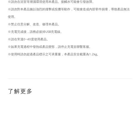
※
請勿在浴室等潮濕環境使用本產品。接觸水可能會引發故障。
※
請勿對本產品施以強烈的撞擊或投擲等動作，可能會造成內部零件損壞，導致產品無法
使用。
※
禁止任意分解、改造、修理本產品。
※
充電完成後，請務必拔掉USB充電線。
※
請在常溫0~40度使用產品。
※
如果充電過程中發熱或產品變形，請停止充電並聯繫客服。
※
使用時請勿超過產品標示之可承重量，本產品安全載重為1.2kg。
了解更多