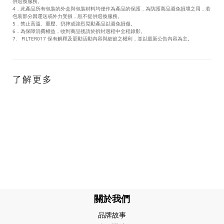
供退換服務。
4．此產品所有包裝的外盒與包裝材料均僅作為產品的保護，為防護商品避免損壞之用，若
包裝部分因運送或外力受損，恕不提供退換服務。
5．禁止高溫、重壓、扔摔或強烈晃動產品以避免損傷。
6．為保障消費權益，收到商品後請於拆封過程中全程錄影。
7. FILTER017 保有解釋及更動活動內容與細節之權利，並以最新公告內容為主。
了解更多
關於我們
品牌故事