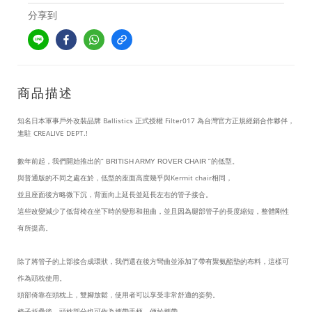
分享到
商品描述
知名日本軍事戶外改裝品牌 Ballistics
正式授權 Filter017
為台灣官方正規經銷合作夥伴，
進駐 CREALIVE DEPT.!
數年前起，我們開始推出的“
”的低型。
BRITISH ARMY ROVER CHAIR
與普通版的不同之處在於，低型的座面高度幾乎與Kermit chair相同，
並且座面後方略微下沉，背面向上延長並延長左右的管子接合。
這些改變減少了低背椅在坐下時的變形和扭曲，並且因為腿部管子的長度縮短，整體剛性
有所提高。
除了將管子的上部接合成環狀，我們還在後方彎曲並添加了帶有聚氨酯墊的布料，這樣可
作為頭枕使用。
頭部倚靠在頭枕上，雙腳放鬆，使用者可以享受非常舒適的姿勢。
椅子折疊後，頭枕部分也可作為攜帶手柄，便於攜帶
。