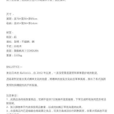
尺寸 -
展開：直
79×寬56×厚65cm
收納：直85
×寬56×厚14cm
材質 -
框架：鋁
連結、架構：不鏽鋼、鋼
手把：白栓木
座面：聚酯帆布 / CORDURA
重量：3.65kg
BALLISTICS —
來自日本的 Ballistics，自 2002 年以來，一直深受重度露營和軍事愛好者的歡迎。
憑藉著對於復古美式機車文化的熱愛，將機車的改裝文化結合軍事風格，推出了各式強調
實用性與機能性的戶外裝備。
注意事項：
1．此商品為特殊限量商品，官網不提供7日無條件退貨服務，下單完成即視為同意所有活
動規範。
2. 加入購物車不代表保留商品數量，以成功結帳訂單視為最終結果。
3．出貨商品均已是檢驗合格範圍之良品，完美主義者請自行斟酌購買，非重大瑕疵恕不提