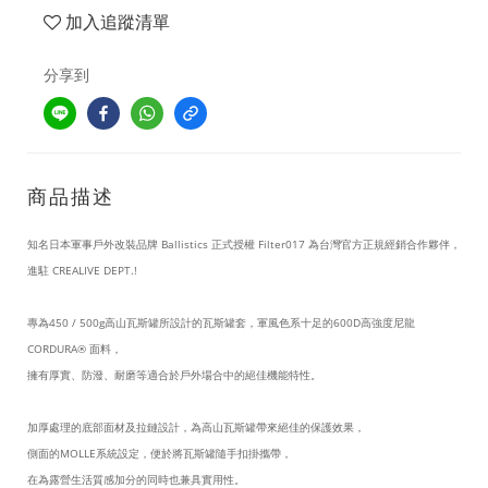
加入追蹤清單
分享到
商品描述
知名日本軍事戶外改裝品牌 Ballistics 正式授權 Filter017 為台灣官方正規經銷合作夥伴，
進駐 CREALIVE DEPT.!
專為450 / 500g
高山瓦斯罐所設計的瓦斯罐套
，
軍風色系十足的
600D高強度尼龍
CORDURA®
面料，
擁有厚實、防潑、耐磨等適合於戶外場合中的絕佳機能特性。
加厚處理的
底部面材
及拉鏈設計
，為高山瓦斯罐帶來絕佳的保護效果，
側面的MOLLE系統設定，便於將瓦斯罐隨手扣掛攜帶，
在為露營生活質感加分的同時也兼具實用性。