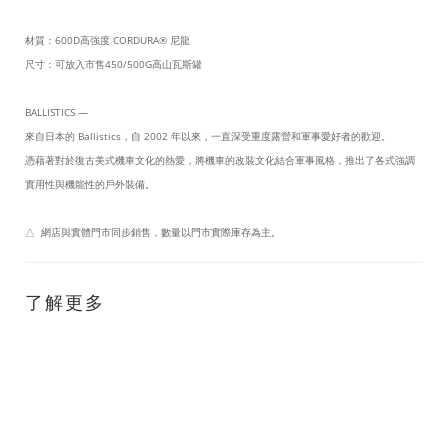
材質：
600D高強度 CORDURA®
尼龍
尺寸：可放入市售450/500G高山瓦斯罐
BALLISTICS —
來自日本的 Ballistics，自 2002 年以來，一直深受重度露營和軍事愛好者的歡迎。
憑藉著對於復古美式機車文化的熱愛，將機車的改裝文化結合軍事風格，推出了各式強調
實用性與機能性的戶外裝備。
△ 網店與實體門市同步銷售，數量以門市實際庫存為主。
了解更多