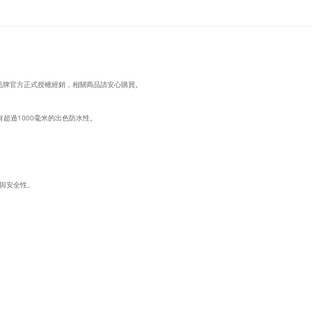
d wander品牌官方正式授權經銷，相關商品請安心購買。
具有超過1000毫米的出色防水性。
與安全性。