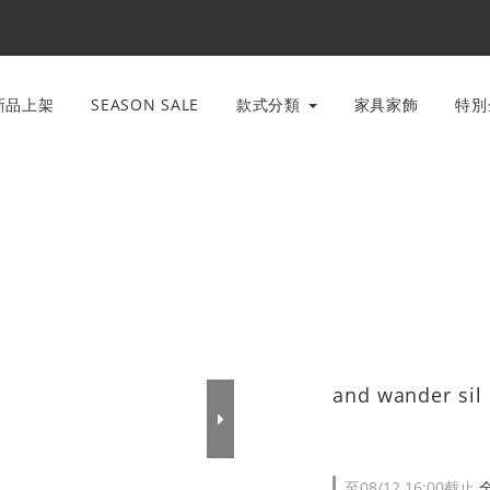
新品上架
SEASON SALE
款式分類
家具家飾
特
and wander s
至
08/12 16:00
截止