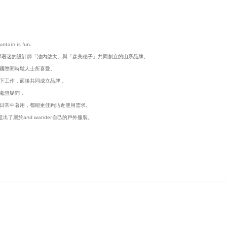
ntain is fun.
群山深深著迷的設計師「池內啟太」與「森美穗子」共同創立的山系品牌。
國際間時髦人士所喜愛。
下工作，而後共同成立品牌，
對毫無疑問，
日常中著用，都能更佳夠貼近使用需求。
出了屬於and wander自己的戶外服裝。