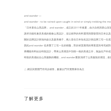
and wander —
and wander - to be rained upon caught in wind or simply trekking the mou
「日本著名山系品牌」 and wander，成立於2011年春夏，由大自然與
講求功能性兼具美感的都會山系設計，並以精準的布料運用與開發受到日本以及
關於品牌設計師池內啟太及森美穗子，兩人曾在日本知名設計師品牌三宅一生底
因此and wander 也承襲了三宅一生的精髓，對於材質應用的專業度與考究絕
將機能布料結合時裝設計，帶來山系潮流中別樹一格的美感之作，無論在戶外或
時裝的美感結合山系服飾的機能，and wander重新演繹了山系服裝的潮流，創造
△ 網店與實體門市同步銷售，數量以門市實際庫存為主
了解更多