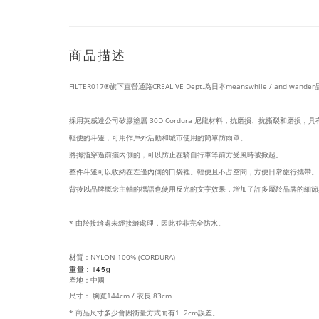
商品描述
FILTER017®旗下直營通路CREALIVE Dept.為日本meanswhile / an
採用英威達公司矽膠塗層 30D Cordura 尼龍材料，抗磨損、抗撕裂和磨損，
輕便的斗篷，可用作戶外活動和城市使用的簡單防雨罩。
將拇指穿過前擺內側的，可以防止在騎自行車等前方受風時被掀起。
整件斗篷可以收納在左邊內側的口袋裡。輕便且不占空間，方便日常旅行攜帶。
背後以品牌概念主軸的標語也使用反光的文字效果，增加了許多屬於品牌的細節
* 由於接縫處未經接縫處理，因此並非完全防水。
材質：NYLON 100% (CORDURA)
重量：145g
產地：中國
尺寸：
胸寬144cm / 衣長 83cm
* 商品尺寸多少會因衡量方式而有1~2cm誤差。