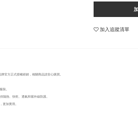
加入追蹤清單
d wander品牌官方正式授權經銷，相關商品請安心購買。
的服裝。
，提供隔熱、快乾、透氣和紫外線防護。
，更加實用。