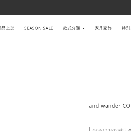
新品上架
SEASON SALE
款式分類
家具家飾
特
and wander C
至
08/12 16:00
截止