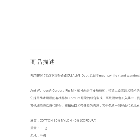
商品描述
FILTER017®旗下直營通路CREALIVE Dept.為日本meanswhile / an
And Wander的 Cordura Rip Mix 襯衫融合了多種技術，打造出既實用又時尚
它採用防水耐用的有機棉和 Cordura尼龍的組合製成，高級混棉也加入其中
其他細節包括按扣開合、按扣袖口和帶鈕扣的胸袋，其中包括一個登山扣和繩索
材質：
COTTON 60% NYLON 40% (CORDURA)
重量：305g
產地：
中國