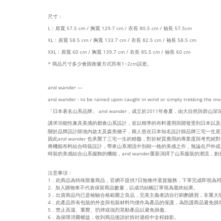
尺寸：
L：肩寬 57.5 cm / 胸寬 129.7 cm / 衣長 80.5 cm / 袖長 57.5cm
XL：肩寬 58.5 cm / 胸寬 133.7 cm / 衣長 82.5 cm / 袖長
58.5 cm
XXL：
肩寬 60 cm / 胸寬 139.7 cm / 衣長 85.5 cm / 袖長 60 cm
* 商品尺寸多少會因衡量方式而有1~2cm誤差。
and wander —
and wander - to be rained upon caught in wind or simply trekking the mou
「日本著名山系品牌」 and wander，
成立於2011年春夏，由大自然與群山
講求功能性兼具美感的都會山系設計，並以精準的布料運用與開發受到日本以及
關於品牌設計師池內啟太及森美穗子，兩人曾在日本知名設計師品牌三宅一生底
因此and wander 也承襲了三宅一生的精髓，對於材質應用的專業度與考究絕
將機能布料結合時裝設計，帶來山系潮流中別樹一格的美感之作，無論在戶外或
時裝的美感結合山系服飾的機能，and wander重新演繹了山系服裝的潮流，創造
注意事項：
1．此商品為特殊限量商品，官網不提供7日無條件退貨服務，下單完成即視為
2. 加入購物車不代表保留商品數量，以成功結帳訂單視為最終結果。
3．出貨商品均已是檢驗合格範圍之良品，完美主義者請自行斟酌購買，非重大
4．此產品所有包裝的外盒與包裝材料均僅作為產品的保護，為防護商品避免損
5．禁止高溫、重壓、扔摔或強烈晃動產品以避免損傷。
6．為保障消費權益，收到商品後請於拆封過程中全程錄影。