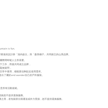
ntain is fun.
深深著迷的設計師「池內啟太」與「森美穗子」共同創立的山系品牌。
國際間時髦人士所喜愛。
下工作，而後共同成立品牌，
對毫無疑問，
日常中著用，都能更佳夠貼近使用需求。
出了屬於and wander自己的戶外服裝。
同意所有活動規範。
瑕疵恕不提供退換服務。
壞之用，若包裝部分因運送或外力受損，恕不提供退換服務。