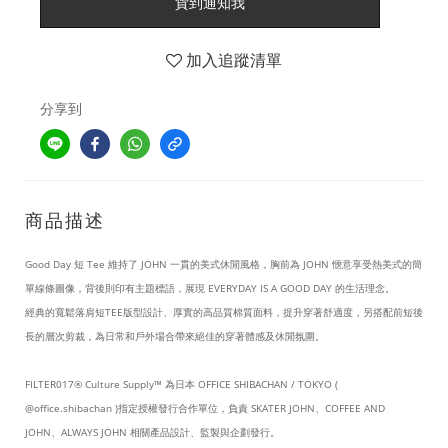
貨到通知我
加入追蹤清單
分享到
商品描述
Good Day 短 Tee 維持了 JOHN 一貫的美式休閒風格，胸前為 JOHN 愜意享受熱美式的簡
單線條圖像，背後則印有主題標語，展現 EVERYDAY IS A GOOD DAY 的生活理念。
經典的寬鬆落肩短TEE版型設計、厚實的高品質棉質面料，提升穿著舒適度，另搭配前短後
長的層次剪裁，為日常和戶外場合帶來絕佳的穿著體感及休閒氛圍。
FILTER017® Culture Supply™ 為日本 OFFICE SHIBACHAN / TOKYO (
@office.shibachan )指定授權發行合作單位，負責 SKATER JOHN、COFFEE AND
JOHN、ALWAYS JOHN 相關產品設計、監製與企劃發行。