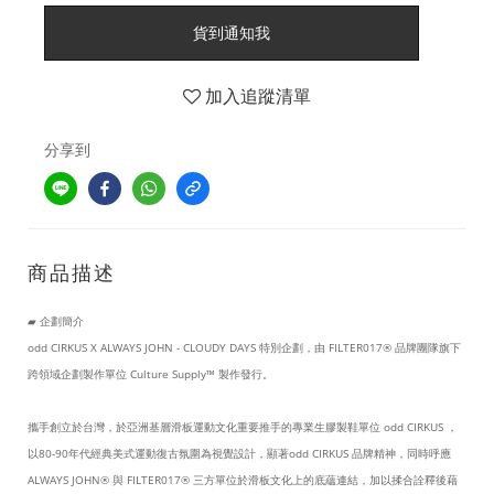
貨到通知我
加入追蹤清單
分享到
商品描述
▰ 企劃簡介
odd CIRKUS X ALWAYS JOHN - CLOUDY DAYS 特別企劃，由 FILTER017® 品牌團隊旗下
跨領域企劃製作單位 Culture Supply™ 製作發行。
攜手創立於台灣，於亞洲基層滑板運動文化重要推手的專業生膠製鞋單位 odd CIRKUS ，
以80-90年代經典美式運動復古氛圍為視覺設計，顯著odd CIRKUS 品牌精神，同時呼應
ALWAYS JOHN® 與 FILTER017® 三方單位於滑板文化上的底蘊連結，加以揉合詮釋後藉