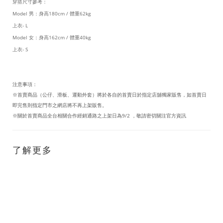
穿搭尺寸參考：
Model 男：身高180cm / 體重62kg
上衣- L
Model 女：身高162cm / 體重40kg
上衣- S
注意事項：
※首賣商品（公仔、滑板、運動外套）將於各自的首賣日於指定店舖獨家販售，如首賣日
即完售則指定門市之網店將不再上架販售。
※關於首賣商品全台相關合作經銷通路之上架日為9/2 ，敬請密切關注官方資訊
了解更多