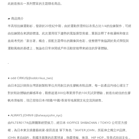
此創造推出一系列豐富的主題聯名商品。
▰ 商品簡介
半高領拉鍊運動衫，發跡於20世紀中期，由於運動所需特以衣長占比1/4的拉鍊製作，可經
由拉鍊開合來調節體溫。此次運用現下趨勢的寬版廓型剪裁，重新詮釋了本格邏輯和復古
血統考究的「新古著」概念，搭配主題帶出的圖像與色彩，使整體平衡協調於美式學院與
運動風格的基礎上，無論在日常休閒或戶外活動皆能帶來絕佳的穿著體驗。
-
● odd CIRKUS(@oddcrikus_tws)
由日本設計師與台灣原創製鞋單位共同創立的生膠帆布鞋品牌。每一款產品均傾心灌注了
對於鞋款體驗的腳感革命，觀察超過300位專業滑手的100天試穿體驗，創造出絕佳的生膠
帆布滑板鞋，現已登陸日本/韓國/中國/香港等地展開文化交流與銷售。
● ALWAYS JOHN® (
@alwaysjohn_nyc
)
由FILTER017®品牌團隊經營操刀，經日本 ©OFFICE SHIBACHAN / TOKYO 公司官方授
權，為日本東京插畫藝術家-柴田昌達 筆下角色「SKATER JOHN」所延伸之獨立IP品牌。
JOHN 來自紐約，美國洋基隊的忠實球迷，熱愛滑板、衝浪、HIP HOP...等美式街頭文化，