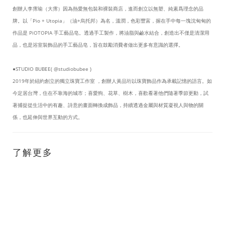
創辦人李霈瑜（大霈）因為熱愛無包裝和裸裝商店，進而創立以無塑、純素爲理念的品
牌。以「Pio + Utopia」（油+烏托邦）為名，溫潤，色彩豐富，握在手中每一塊沈甸甸的
作品是 PiOTOPIA 手工藝品皂。透過手工製作，將油脂與鹼水結合，創造出不僅是清潔用
品，也是浴室裝飾品的手工藝品皂，旨在鼓勵消費者做出更多有意識的選擇。
●STUDIO BUBEE( @studiobubee )
2019年於紐約創立的獨立珠寶工作室 ，創辦人黃品珩以珠寶飾品作為承載記憶的語言。如
今定居台灣，住在不靠海的城市；喜愛狗、花草、樹木，喜歡看著他們隨著季節更動，試
著捕捉從生活中的有趣、詩意的畫面轉換成飾品，持續透過金屬與材質凝視人與物的關
係，也延伸與世界互動的方式。
了解更多