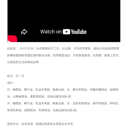
此款與〔 ;PiOTOPIA〕合作開發的手工皂，以太陽、月亮外型塑造，顏色分別為溫潤厚實
的橘色暖調與清透皎潔的藍色冷調，採用優質油品、天然香氛製成，在視覺、嗅覺上皆充
分展現對生活美學的詮釋。
款式：日 / 月
成分：
日 - 橄欖油、椰子油、乳油木果脂、氫氧化鈉、水、薰衣草精油、伊蘭伊蘭精油、甜橙精
油、山雞椒精油、廣藿香精油、化妝品級珠光粉-黃。
月 - 橄欖油、椰子油、乳油木果脂、氫氧化鈉、水、淡茉莉香精油、佛手柑精油、阿特拉
斯雪松精油、甜橙精油、乳香精油、化妝品級珠光粉-藍。
使用方法：沐浴清潔、搓揉起泡塗抹全身再以水沖洗。