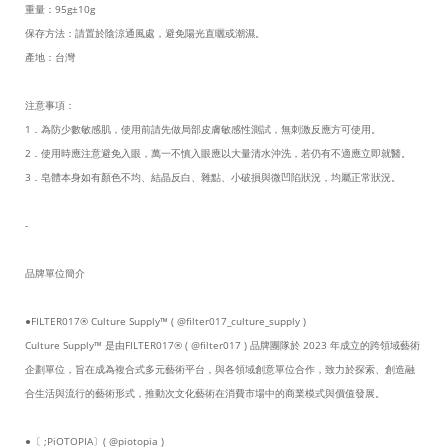
重量：95g±10g
保存方法：請置於陰涼通風處，避免陽光直曬或潮濕。
產地：台灣
注意事項：
1．為防少數敏感肌，使用前請先做局部皮膚敏感性測試，無刺激反應方可使用。
2．使用時應注意避免入眼，萬一不慎入眼應以大量清水沖洗，若仍有不適應立即就醫。
3．皂體本身如有顏色不均、結晶反白、雜點、小破損與微凹陷狀況，均屬正常狀況。
-
品牌單位簡介
●FILTER017® Culture Supply™ ( @filter017_culture_supply )
Culture Supply™ 是由FILTER017® ( @filter017 ) 品牌團隊於 2023 年成立的跨領域藝術
企劃單位，旨在成為複合式多元藝術平台，與各領域創意單位合作，致力於探索、創造融
合生活與流行的藝術形式，推動次文化藝術在消費市場中的商業模式與價值發展。
●〔 ;PiOTOPIA〕( @piotopia )