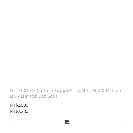
FILTER017® Culture Supply™｜A.M.C. Vol. 004 Tsen
Lin - Limited Box Set II
NT$2,580
NT$2,280