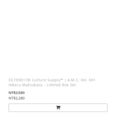
FILTER017® Culture Supply™｜A.M.C. Vol. 001
Hikaru Matsubara - Limited Box Set
NT$2,580
NT$2,280