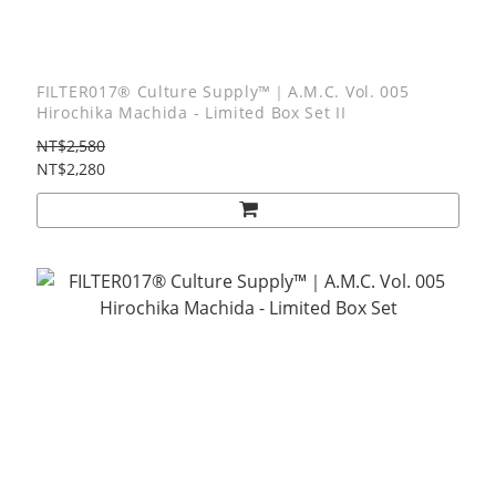
FILTER017® Culture Supply™｜A.M.C. Vol. 005
Hirochika Machida - Limited Box Set II
NT$2,580
NT$2,280