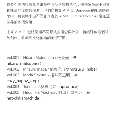
首發企劃的視覺創意形象中五位送貨員角色，個別象徵著不同文
化能量的流動與傳遞。他們穿梭於 A.M.C. Universe 的配送路徑
之中，負責將來自不同創作者的 A.M.C. Limited Box Set 運送至
世界的各個角落。
未來 A.M.C. 也將透過不同形式的概念與計畫，持續延伸這個關
於創作、收藏與文化補給的虛擬宇宙。
-
＠
Vol.001｜Hikaru Matsubara / 松原光（
hikaru_matsubara
）
＠mitsuru_inaba
Vol.002｜Mitsuru Inaba / 稲葉充（
）
＠
Vol.003｜Maria Sakurai / 櫻井万里明（
eazy_happy_step
）
＠tsnproduce
Vol.004｜Tsen Lin / 林梣（
）
＠
Vol.005｜Hirochika Machida / 町田ヒロチカ（
hirochikamachida
）