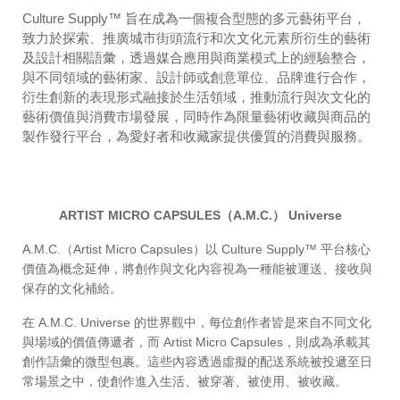
Culture Supply™ 旨在成為一個複合型態的多元藝術平台，
致力於探索、推廣城市街頭流行和次文化元素所衍生的藝術
及設計相關語彙，透過媒合應用與商業模式上的經驗整合，
與不同領域的藝術家、設計師或創意單位、品牌進行合作，
衍生創新的表現形式融接於生活領域，推動流行與次文化的
藝術價值與消費市場發展，同時作為限量藝術收藏與商品的
製作發行平台，為愛好者和收藏家提供優質的消費與服務。
ARTIST MICRO CAPSULES（A.M.C.） Universe
A.M.C.（Artist Micro Capsules）以 Culture Supply™ 平台核心
價值為概念延伸，將創作與文化內容視為一種能被運送、接收與
保存的文化補給。
在 A.M.C. Universe 的世界觀中，每位創作者皆是來自不同文化
與場域的價值傳遞者，而 Artist Micro Capsules，則成為承載其
創作語彙的微型包裹。這些內容透過虛擬的配送系統被投遞至日
常場景之中，使創作進入生活、被穿著、被使用、被收藏。