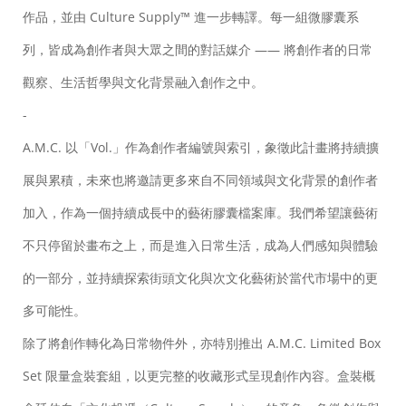
作品，並由 Culture Supply™ 進一步轉譯。每一組微膠囊系
列，皆成為創作者與大眾之間的對話媒介 —— 將創作者的日常
觀察、生活哲學與文化背景融入創作之中。
-
A.M.C. 以「Vol.」作為創作者編號與索引，象徵此計畫將持續擴
展與累積，未來也將邀請更多來自不同領域與文化背景的創作者
加入，作為一個持續成長中的藝術膠囊檔案庫。我們希望讓藝術
不只停留於畫布之上，而是進入日常生活，成為人們感知與體驗
的一部分，並持續探索街頭文化與次文化藝術於當代市場中的更
多可能性。
除了將創作轉化為日常物件外，亦特別推出 A.M.C. Limited Box
Set 限量盒裝套組，以更完整的收藏形式呈現創作內容。盒裝概