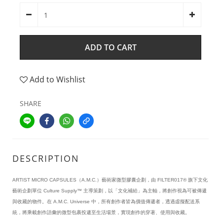
ADD TO CART
Add to Wishlist
SHARE
DESCRIPTION
ARTIST MICRO CAPSULES（A.M.C.）藝術家微型膠囊企劃，由 FILTER017® 旗下文化
藝術企劃單位 Culture Supply™ 主導策劃，以「文化補給」為主軸，將創作視為可被傳遞
與收藏的物件。在 A.M.C. Universe 中，所有創作者皆為價值傳遞者，透過虛擬配送系
統，將乘載創作語彙的微型包裹投遞至生活場景，實現創作的穿著、使用與收藏。