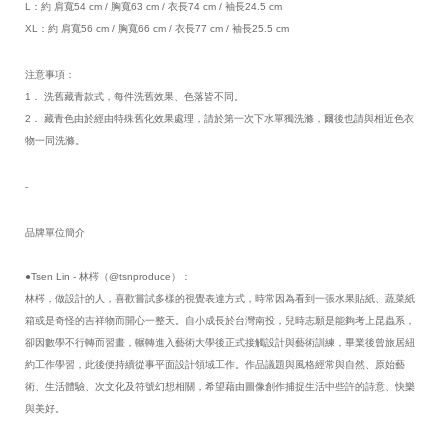
L：約 肩寬54 cm / 胸寬63 cm / 衣長74 cm / 袖長24.5 cm
XL：約 肩寬56 cm / 胸寬66 cm / 衣長77 cm / 袖長25.5 cm
注意事項：
1． 洗舊藏青款式，每件洗舊效果、色落皆不同。
2． 藏青色由於經由特殊舊化效果處理，請於第一次下水單獨洗滌，爾後也請與相近色衣
物一同洗滌。
-
品牌單位簡介
●Tsen Lin - 林梣（@tsnproduce）：
林梣，做設計的人，喜歡嘗試多樣的視覺表達方式，時常因為看到一張水果貼紙、蔬菜紙
箱或是奇怪的吉祥物而開心一整天。自小成長於台灣南投，兒時志願是能夠考上昆蟲系，
卻因數學不行轉而習畫，輾轉進入藝術大學後正式接觸設計與藝術訓練，畢業後曾旅居紐
約工作學習，此後便持續從事平面設計領域工作。作品議題與風格經常與自然、原始藝
術、生活體驗、次文化及符號幻想相關，希望藉由圖像創作捕捉生活中些許的詩意、快樂
與美好。