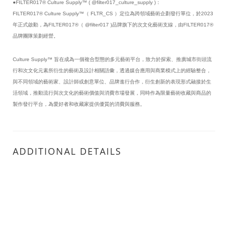
●FILTER017® Culture Supply™ ( @filter017_culture_supply )：
FILTER017® Culture Supply™（ FLTR_CS ）定位為跨領域藝術企劃發行單位，於2023
年正式啟動，為FILTER017®（ @filter017 )品牌旗下的次文化藝術支線，由FILTER017®
品牌團隊策劃經營。
Culture Supply™ 旨在成為一個複合型態的多元藝術平台，致力於探索、推廣城市街頭流
行和次文化元素所衍生的藝術及設計相關語彙，透過媒合應用與商業模式上的經驗整合，
與不同領域的藝術家、設計師或創意單位、品牌進行合作，衍生創新的表現形式融接於生
活領域，推動流行與次文化的藝術價值與消費市場發展，同時作為限量藝術收藏與商品的
製作發行平台，為愛好者和收藏家提供優質的消費與服務。
ADDITIONAL DETAILS