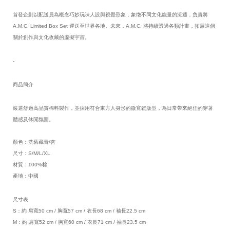
首發企劃以配送員為概念巧妙玩味人設與視覺形象，象徵不同文化能量的流通，負責將 
A.M.C. Limited Box Set 運送至世界各地。未來，A.M.C. 將持續透過各類計畫，拓展這個
關於創作與文化收藏的虛擬宇宙。
-
商品簡介
嚴選舒適高品質棉料製作，並採用符合東方人身形的微寬鬆版型，為日常帶來絕佳的穿著
體感及休閒氛圍。
顏色：洗舊藏青/杏
尺寸：S/M/L/XL
材質：100%棉
產地：中國
尺寸表
S：約 肩寬50 cm / 胸寬57 cm / 衣長68 cm / 袖長22.5 cm
M：約 肩寬52 cm / 胸寬60 cm / 衣長71 cm / 袖長23.5 cm