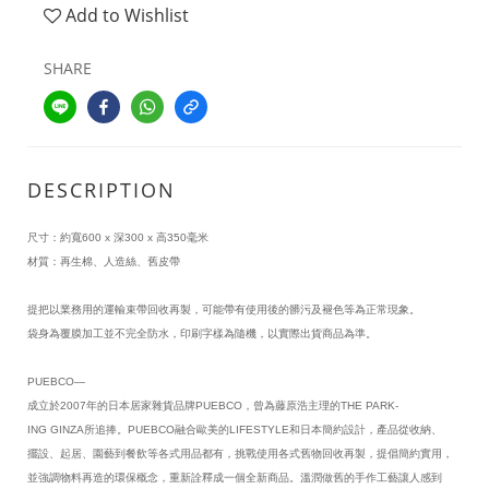
Add to Wishlist
SHARE
DESCRIPTION
尺寸：約寬600 x 深300 x 高350毫米
材質：再生棉、人造絲、舊皮帶
提把以業務用的運輸束帶回收再製，可能帶有使用後的髒污及褪色等為正常現象。
袋身為覆膜加工並不完全防水，印刷字樣為隨機，以實際出貨商品為準。
PUEBCO—
成立於2007年的日本居家雜貨品牌PUEBCO，曾為藤原浩主理的THE PARK-
ING GINZA所追捧。PUEBCO融合歐美的LIFESTYLE和日本簡約設計，產品從收納、
擺設、起居、園藝到餐飲等各式用品都有，挑戰使用各式舊物回收再製，提倡簡約實用，
並強調物料再造的環保概念，重新詮釋成一個全新商品。溫潤做舊的手作工藝讓人感到