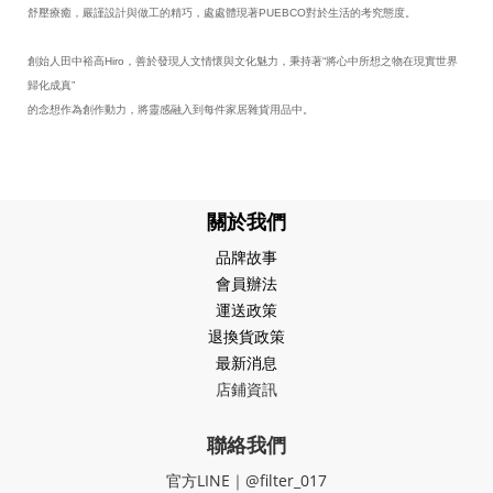
舒壓療癒，嚴謹設計與做工的精巧，處處體現著PUEBCO對於生活的考究態度。
創始人田中裕高Hiro，善於發現人文情懷與文化魅力，秉持著“將心中所想之物在現實世界
歸化成真”
的念想作為創作動力，將靈感融入到每件家居雜貨用品中。
關於我們
品牌故事
會員辦法
運送政策
退換貨政策
最新消息
店鋪資訊
聯絡我們
官方LINE｜@filter_017