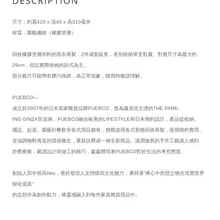
DESCRIPTION
尺寸：約寬420 x 深40 x 高310毫米
材質：聚酯纖維（橡膠塗層）
回收橡膠塗層布料的雨衣再製，2件成套販售，各別收納單支鞋履。
對應尺寸為最大約
29cm，但以實際收納的款式為主。
部分裁片可能帶有髒污痕跡，為正常現象，購買時敬請理解。
PUEBCO—
成立於2007年的日本居家雜貨品牌PUEBCO，曾為藤原浩主理的THE PARK-
ING GINZA所追捧。PUEBCO融合歐美的LIFESTYLE和日本簡約設計，產品從收納、
擺設、起居、園藝到餐飲等各式用品都有，挑戰使用各式舊物回收再製，提倡簡約實用，
並強調物料再造的環保概念，重新詮釋成一個全新商品。溫潤做舊的手作工藝讓人感到
舒壓療癒，嚴謹設計與做工的精巧，處處體現著PUEBCO對於生活的考究態度。
創始人田中裕高Hiro，善於發現人文情懷與文化魅力，秉持著“將心中所想之物在現實世界
歸化成真”
的念想作為創作動力，將靈感融入到每件家居雜貨用品中。