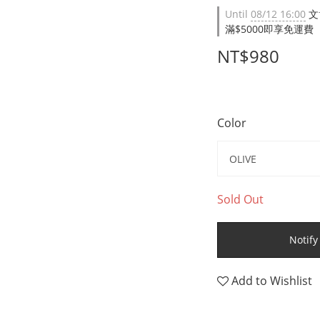
Until
08/12 16:00
文
滿$5000即享免運費（限台
NT$980
Color
Sold Out
Notify
Add to Wishlist