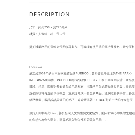
DESCRIPTION
尺寸：約高250 x 寬270毫米
材質：人造絲、棉、舊皮帶
提把以業務用的運輸束帶回收再製作，可能標有使用後的髒污及褪色，袋身面料
PUEBCO—
成立於2007年的日本居家雜貨品牌PUEBCO，曾為藤原浩主理的THE PARK-
ING GINZA所追捧。PUEBCO融合歐美的LIFESTYLE和日本簡約設計，產品
擺設、起居、園藝到餐飲等各式用品都有，挑戰使用各式舊物回收再製，提倡簡
並強調物料再造的環保概念，重新詮釋成一個全新商品。溫潤做舊的手作工藝讓
舒壓療癒，嚴謹設計與做工的精巧，處處體現著PUEBCO對於生活的考究態度
創始人田中裕高Hiro，善於發現人文情懷與文化魅力，秉持著“將心中所想之物在
的念想作為創作動力，將靈感融入到每件家居雜貨用品中。