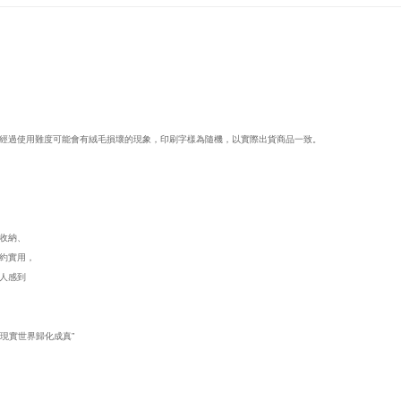
經過使用難度可能會有絨毛損壞的現象，印刷字樣為隨機，以實際出貨商品一致。
從收納、
約實用，
人感到
。
現實世界歸化成真”