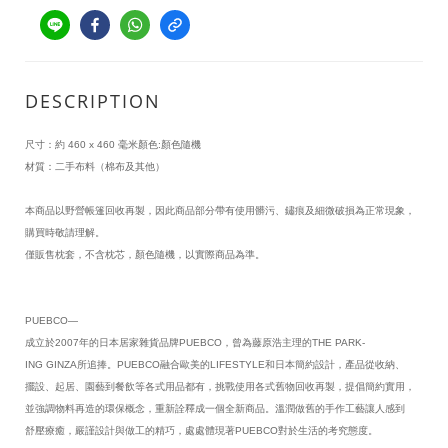
DESCRIPTION
尺寸：約 460 x 460 毫米顏色:顏色隨機
材質：二手布料（棉布及其他）
本商品以野營帳篷回收再製，因此商品部分帶有使用髒污、鏽痕及細微破損為正常現象，
購買時敬請理解。
僅販售枕套，不含枕芯，顏色隨機，以實際商品為準。
PUEBCO—
成立於2007年的日本居家雜貨品牌PUEBCO，曾為藤原浩主理的THE PARK-
ING GINZA所追捧。PUEBCO融合歐美的LIFESTYLE和日本簡約設計，產品從收納、
擺設、起居、園藝到餐飲等各式用品都有，挑戰使用各式舊物回收再製，提倡簡約實用，
並強調物料再造的環保概念，重新詮釋成一個全新商品。溫潤做舊的手作工藝讓人感到
舒壓療癒，嚴謹設計與做工的精巧，處處體現著PUEBCO對於生活的考究態度。