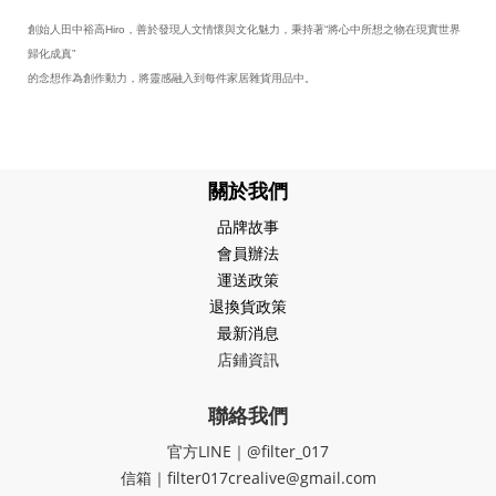
創始人田中裕高Hiro，善於發現人文情懷與文化魅力，秉持著“將心中所想之物在現實世界
歸化成真”
的念想作為創作動力，將靈感融入到每件家居雜貨用品中。
關於我們
品牌故事
會員辦法
運送政策
退換貨政策
最新消息
店鋪資訊
聯絡我們
官方LINE｜@filter_017
信箱｜filter017crealive@gmail.com