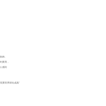
從收納、
約實用，
人感到
。
現實世界歸化成真”