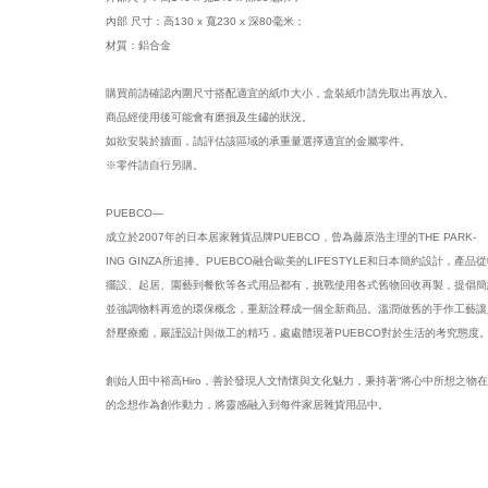
內部 尺寸：高130 x 寬230 x 深80毫米；
材質：鋁合金
購買前請確認內圍尺寸搭配適宜的紙巾大小，盒裝紙巾請先取出再放入。
商品經使用後可能會有磨損及生鏽的狀況。
如欲安裝於牆面，請評估該區域的承重量選擇適宜的金屬零件。
※零件請自行另購。
PUEBCO—
成立於2007年的日本居家雜貨品牌PUEBCO，曾為藤原浩主理的THE PARK-
ING GINZA所追捧。PUEBCO融合歐美的LIFESTYLE和日本簡約設計，產品
擺設、起居、園藝到餐飲等各式用品都有，挑戰使用各式舊物回收再製，提倡簡
並強調物料再造的環保概念，重新詮釋成一個全新商品。溫潤做舊的手作工藝讓
舒壓療癒，嚴謹設計與做工的精巧，處處體現著PUEBCO對於生活的考究態度
創始人田中裕高Hiro，善於發現人文情懷與文化魅力，秉持著“將心中所想之物在
的念想作為創作動力，將靈感融入到每件家居雜貨用品中。