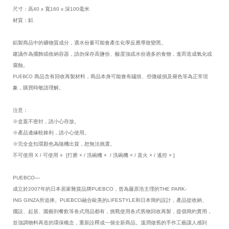
尺寸：高40 x 寬160 x 深100毫米
材質：鋁
鋁製商品中的礦物質成分，遇水份量可能會產生化學反應導致變黑。
建議作為擺飾或收納容器，請勿保存高鹽份、酸度強或水份過多的食物，進而造成氧化或
腐蝕。
PUEBCO 商品含有回收再製材料，商品本身可能會有鏽痕、些微破損及褪色等為正常現
象，購買時敬請理解。
注意：
※盒蓋不密封，請小心存放。
※產品邊緣較鋒利，請小心使用。
※完全盒扣環顏色為隨機出貨，恕無法挑選。
不可使用 X / 可使用 ○ [打磨 ×
/ 洗碗機 × / 洗碗機 × / 直火 × / 遙控 × ]
PUEBCO—
成立於2007年的日本居家雜貨品牌PUEBCO，曾為藤原浩主理的THE PARK-
ING GINZA所追捧。PUEBCO融合歐美的LIFESTYLE和日本簡約設計，產品從收納、
擺設、起居、園藝到餐飲等各式用品都有，挑戰使用各式舊物回收再製，提倡簡約實用，
並強調物料再造的環保概念，重新詮釋成一個全新商品。溫潤做舊的手作工藝讓人感到