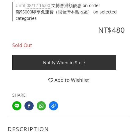
Until
08/12 16:00
文博會滿額優惠 on order
滿$5000即享免運費（限台灣本島地區） on selected
categories
NT$480
Sold Out
Notify When in Stock
Add to Wishlist
SHARE
DESCRIPTION