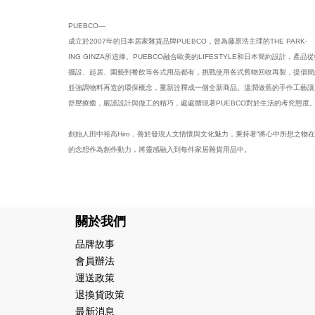
PUEBCO—
成立於2007年的日本居家雜貨品牌PUEBCO，曾為藤原浩主理的THE PARK-
ING GINZA所追捧。PUEBCO融合歐美的LIFESTYLE和日本簡約設計，產品
擺設、起居、園藝到餐飲等各式用品都有，挑戰使用各式舊物回收再製，提倡簡
並強調物料再造的環保概念，重新詮釋成一個全新商品。溫潤做舊的手作工藝讓
舒壓療癒，嚴謹設計與做工的精巧，處處體現著PUEBCO對於生活的考究態度
創始人田中裕高Hiro，善於發現人文情懷與文化魅力，秉持著“將心中所想之物在
的念想作為創作動力，將靈感融入到每件家居雜貨用品中。
關於我們
品牌故事
會員辦法
運送政策
退換貨政策
最新消息