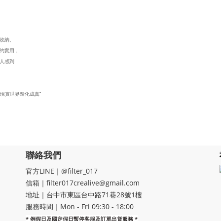
從收納、
約實用，
人感到
。
現實世界歸化成真”
聯絡我們
官方LINE｜@filter_017
信箱｜filter017crealive@gmail.com
地址｜​台中市東區台中路71巷28號1樓
服務時間｜Mon - Fri 09:30 - 18:00
* 例假日及國定假日暫停客服及訂單出貨服務 *