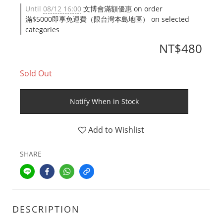
Until
08/12 16:00
文博會滿額優惠 on order
滿$5000即享免運費（限台灣本島地區） on selected
categories
NT$480
Sold Out
Notify When in Stock
Add to Wishlist
SHARE
DESCRIPTION