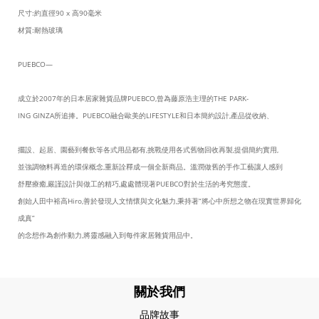
尺寸:約直徑90 x 高90毫米
材質:耐熱玻璃
PUEBCO—
成立於2007年的日本居家雜貨品牌PUEBCO,曾為藤原浩主理的THE PARK-
ING GINZA所追捧。PUEBCO融合歐美的LIFESTYLE和日本簡約設計,產品從收納、
擺設、起居、園藝到餐飲等各式用品都有,挑戰使用各式舊物回收再製,提倡簡約實用,
並強調物料再造的環保概念,重新詮釋成一個全新商品。溫潤做舊的手作工藝讓人感到
舒壓療癒,嚴謹設計與做工的精巧,處處體現著PUEBCO對於生活的考究態度。
創始人田中裕高Hiro,善於發現人文情懷與文化魅力,秉持著“將心中所想之物在現實世界歸化
成真”
的念想作為創作動力,將靈感融入到每件家居雜貨用品中。
關於我們
品牌故事